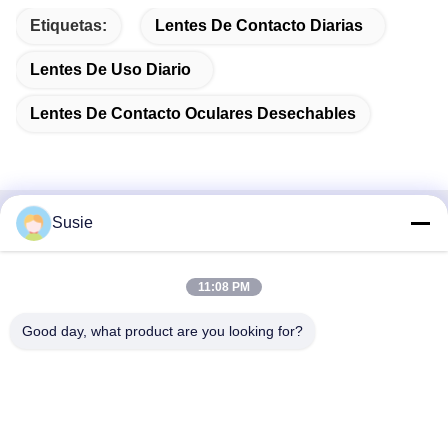
Etiquetas:
Lentes De Contacto Diarias
Lentes De Uso Diario
Lentes De Contacto Oculares Desechables
Susie
Contacto rápido
Dirección
11:08 PM
Habitación 1101, Edificio 5, Plaza Gaosheng Times, No. 789,
Good day, what product are you looking for?
1ra Carretera Zhongyi, Distrito de Yuhua, Changsha, Hunan,
China
Teléfono
86-19311600083