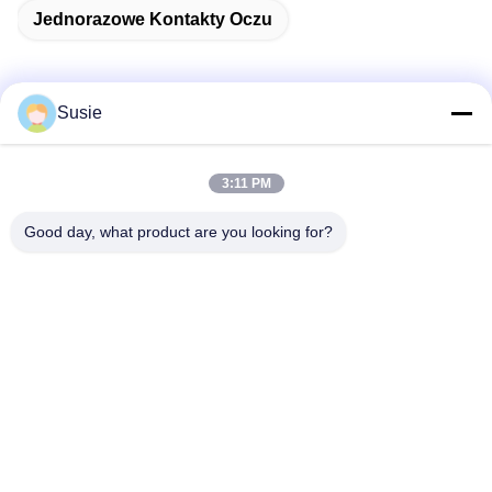
Jednorazowe Kontakty Oczu
Susie
Szybki kontakt
3:11 PM
Adres
Good day, what product are you looking for?
Pokój 1101, Budynek 5, Plac Gaosheng Times, nr 789
Zhongyi 1st Road, Dzielnica Yuhua, Changsha, Hunan,
Chiny
Tel.
86-19311600083
Wiadomość elektroniczna
sales01@millcreeklenses.com