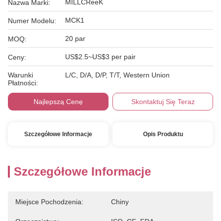
MILLCReeK
Nazwa Marki:
MCK1
Numer Modelu:
20 par
MOQ:
US$2.5~US$3 per pair
Ceny:
Warunki
L/C, D/A, D/P, T/T, Western Union
Płatności:
Najlepszą Cenę
Skontaktuj Się Teraz
Szczegółowe Informacje
Opis Produktu
Szczegółowe Informacje
Miejsce Pochodzenia:
Chiny