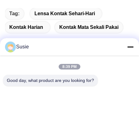
Tag:
Lensa Kontak Sehari-Hari
Kontak Harian
Kontak Mata Sekali Pakai
Susie
Kontak Cepat
8:39 PM
Good day, what product are you looking for?
Alamat
Kamar 1101, Gedung 5, Gaosheng Times Square, No. 789
Jalan Zhongyi 1st, Distrik Yuhua, Changsha, Hunan, China
Telp
86-19311600083
E-mail
sales01@millcreeklenses.com