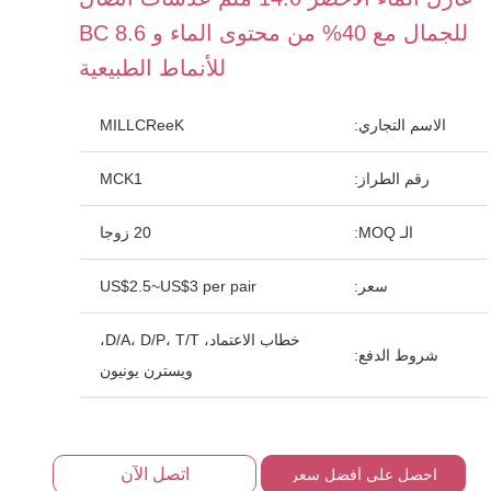
للجمال مع 40% من محتوى الماء و BC 8.6
للأنماط الطبيعية
الاسم التجاري:
MILLCReeK
رقم الطراز:
MCK1
الـ MOQ:
20 زوجا
سعر:
US$2.5~US$3 per pair
خطاب الاعتماد، D/A، D/P، T/T،
شروط الدفع:
ويسترن يونيون
اتصل الآن
احصل على أفضل سعر