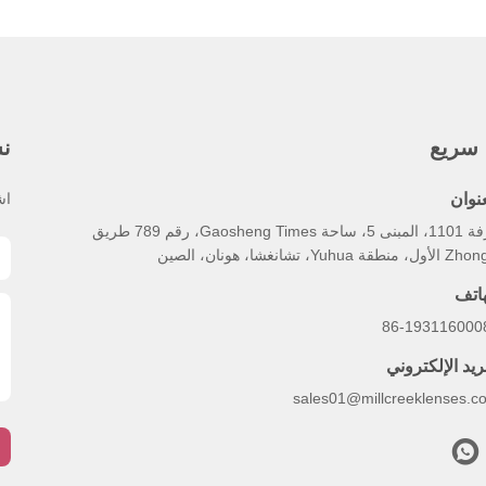
 سريع
نش
عنوان
اش
غرفة 1101، المبنى 5، ساحة Gaosheng Times، رقم 789 طريق
، منطقة Yuhua، تشانغشا، هونان، الصين
هاتف
86-193116000
ريد الإلكتروني
sales01@millcreeklenses.c