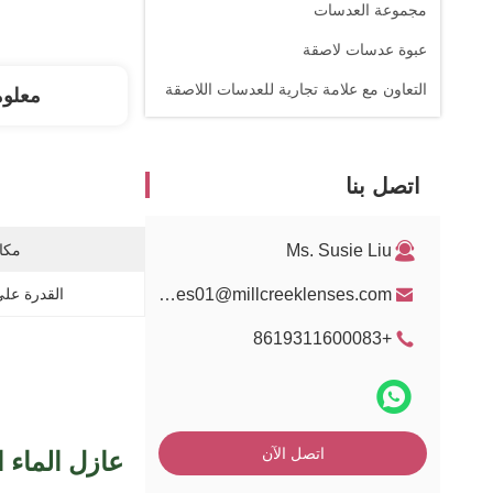
مجموعة العدسات
عبوة عدسات لاصقة
التعاون مع علامة تجارية للعدسات اللاصقة
معلو
اتصل بنا
Ms. Susie Liu
مكان
sales01@millcreeklenses.com
القدرة عل
+8619311600083
عازل الماء الأخضر 14.0ملم ع
اتصل الآن