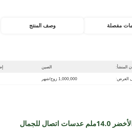
مات مفصلة
وصف المنتج
 المنشأ:
الصين
إص
ى العرض:
1,000,000 زوج/شهر
دسات اتصال للجمال