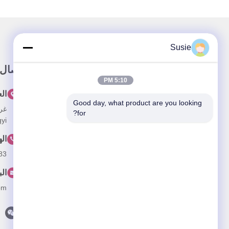
Susie
وصلة سريعة
اتصال
5:10 PM
المنزل
ال
Good day, what product are you looking 
حولنا
for?
Zhongyi الأول
المنتجات
ال
فيديو
83
أخبار
الب
القضايا
om
اتصل بنا