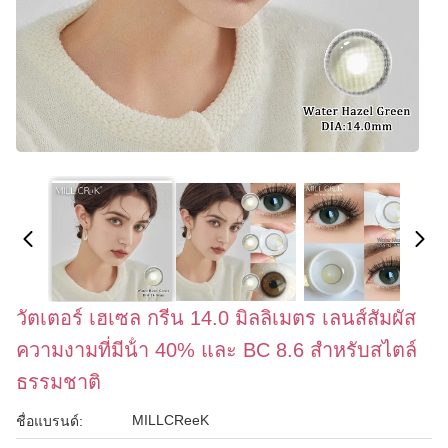
วัตเตอร์ เฮเซล กรีน 14.0 มิลลิเมตร เลนส์สัมผัส
ความงามที่มีน้ํา 40% และ BC 8.6 สําหรับสไตล์
ธรรมชาติ
MILLCReeK
ชื่อแบรนด์: