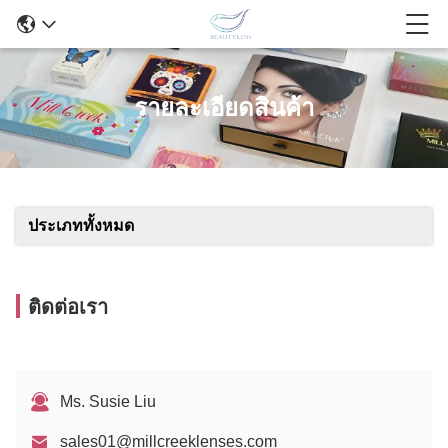
รายละเอียดสินค้า
ประเภททั้งหมด
ติดต่อเรา
Ms. Susie Liu
sales01@millcreeklenses.com