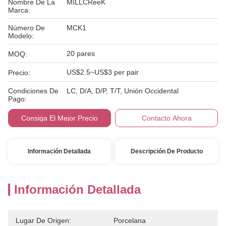
Nombre De La
MILLCReeK
Marca:
Número De
MCK1
Modelo:
20 pares
MOQ:
US$2.5~US$3 per pair
Precio:
Condiciones De
LC, D/A, D/P, T/T, Unión Occidental
Pago:
Consiga El Mejor Precio
Contacto Ahora
Información Detallada
Descripción De Producto
Información Detallada
Lugar De Origen:
Porcelana