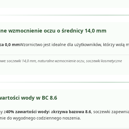
ne wzmocnienie oczu o średnicy 14,0 mm
ica 0,0 mm
Wzornictwo jest idealne dla użytkowników, którzy wolą m
owe: soczewki 14,0 mm, naturalne wzmocnienie oczu, soczewki kosmetyczne
artości wody w BC 8.6
y z
40% zawartości wody
i a
krzywa bazowa 8.6
, soczewki zapewni
ie do wygodnego codziennego noszenia.