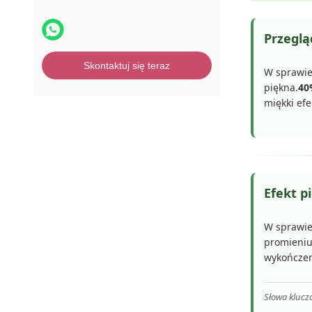
Przeglą
Skontaktuj się teraz
W sprawi
piękna.
40
miękki efe
Efekt p
W sprawi
promieniuj
wykończeni
Słowa klucz