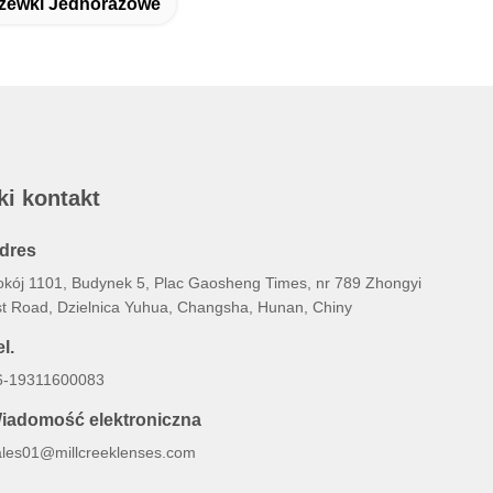
zewki Jednorazowe
ki kontakt
dres
okój 1101, Budynek 5, Plac Gaosheng Times, nr 789 Zhongyi
st Road, Dzielnica Yuhua, Changsha, Hunan, Chiny
l.
6-19311600083
iadomość elektroniczna
ales01@millcreeklenses.com