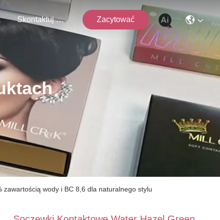
a
Skontaktuj Się Z Nami
Zacytować
uktach
awartością wody i BC 8,6 dla naturalnego stylu
Soczewki Kontaktowe Water Hazel Green