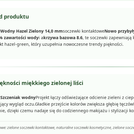
d produktu
e
Wodny Hazel Zielony 14,0 mm
soczewki kontaktowe
Nowo przybył
% zawartości wody
i a
krzywa bazowa 8.6
, te soczewki zapewniają
kt hazel-green, który uzupełnia nowoczesne trendy piękności.
iękności miękkiego zielonej liści
e
Szczeniak wodny
Projekt łączy odświeżające odcienie zieleni z cie
ący wygląd oczu.Gładkie przejście kolorów zwiększa głębię tęczówk
e, dzięki czemu nadaje się do codziennego makijażu i stylizacji k
owe: zielone soczewki kontaktowe, naturalne soczewki kosmetyczne, zielone socz