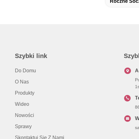
Roczne Soc
Szybki link
Szyb
Do Domu
A
P
O Nas
1
Produkty
Te
Wideo
8
Nowości
W
Sprawy
s
Skontaktuj Się Z Nami