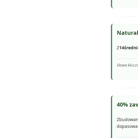
Natural
Z
14średn
Słowa klucz
40% zaw
Zbudowan
dopasowan