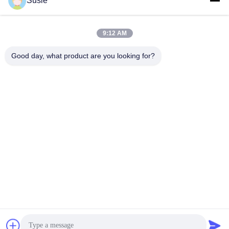
Susie
Snel contact
9:12 AM
Adres
Good day, what product are you looking for?
Kamer 1101, gebouw 5, Gaosheng Times Square, 789
Zhongyi 1st Road, Yuhua District, Changsha, Hunan, China
Tel.
86-19311600083
E-mail
sales01@millcreeklenses.com
Privacybeleid
|
Sitemap
| De Goede Kwaliteit van China
Dagelijkse wegwerplenzen Leverancier. Copyright © 2025-
2026 Beautylens Technology Co., Ltd. . Alle rechten