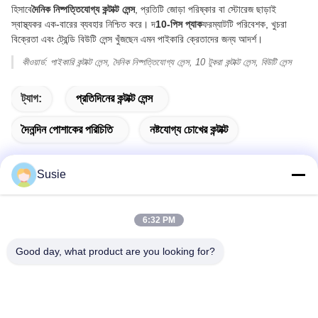
হিসাবে
দৈনিক নিষ্পত্তিযোগ্য কন্টাক্ট লেন্স
, প্রতিটি জোড়া পরিষ্কার বা স্টোরেজ ছাড়াই
স্বাস্থ্যকর এক-বারের ব্যবহার নিশ্চিত করে। দ
10-পিস প্যাক
ফরম্যাটটি পরিবেশক, খুচরা
বিক্রেতা এবং ট্রেন্ডি বিউটি লেন্স খুঁজছেন এমন পাইকারি ক্রেতাদের জন্য আদর্শ।
কীওয়ার্ড: পাইকারি কন্টাক্ট লেন্স, দৈনিক নিষ্পত্তিযোগ্য লেন্স, 10 টুকরা কন্টাক্ট লেন্স, বিউটি লেন্স
ট্যাগ:
প্রতিদিনের কন্টাক্ট লেন্স
দৈনন্দিন পোশাকের পরিচিতি
নষ্টযোগ্য চোখের কন্টাক্ট
Susie
দ্রুত যোগাযোগ
6:32 PM
Good day, what product are you looking for?
ঠিকানা
৫ম বিল্ডিং, ১১০১ নম্বর কক্ষ, গাওশেং টাইমস স্কোয়ার, ৭৮৯ ঝোংয়ি ১ম রোড, ইউহুয়া
জেলা, চাংশা, হুনান, চীন
টেলিফোন