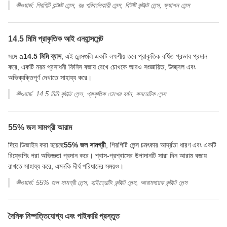
কীওয়ার্ড: গিরগিটি কন্টাক্ট লেন্স, রঙ পরিবর্তনকারী লেন্স, বিউটি কন্টাক্ট লেন্স, ফ্যাশন লেন্স
14.5 মিমি প্রাকৃতিক আই এনহান্সমেন্ট
সঙ্গে a
14.5 মিমি ব্যাস
, এই লেন্সগুলি একটি লক্ষণীয় তবে প্রাকৃতিক বর্ধিত প্রভাব প্রদান
করে, একটি নরম প্রসাধনী ফিনিস বজায় রেখে চোখকে আরও সংজ্ঞায়িত, উজ্জ্বল এবং
অভিব্যক্তিপূর্ণ দেখাতে সাহায্য করে।
কীওয়ার্ড: 14.5 মিমি কন্টাক্ট লেন্স, প্রাকৃতিক চোখের বর্ধন, কসমেটিক লেন্স
55% জল সামগ্রী আরাম
দিয়ে ডিজাইন করা হয়েছে
55% জল সামগ্রী
, গিরগিটি লেন্স চমৎকার আর্দ্রতা ধারণ এবং একটি
রিফ্রেশিং পরা অভিজ্ঞতা প্রদান করে। শ্বাস-প্রশ্বাসের উপাদানটি সারা দিন আরাম বজায়
রাখতে সাহায্য করে, এমনকি দীর্ঘ পরিধানের সময়ও।
কীওয়ার্ড: 55% জল সামগ্রী লেন্স, হাইড্রেটিং কন্টাক্ট লেন্স, আরামদায়ক কন্টাক্ট লেন্স
দৈনিক নিষ্পত্তিযোগ্য এবং পাইকারি প্রস্তুত