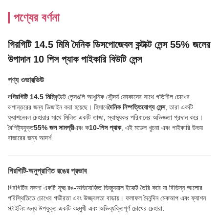
পণ্যের বর্ণনা
গিরগিটি 14.5 মিমি দৈনিক ডিসপোজেবল কন্টাক্ট লেন্স 55% জলের
উপাদান 10 পিস প্যাক পাইকারি বিউটি লেন্স
পণ্য ওভারভিউ
দ
গিরগিটি 14.5 মিমি
কন্টাক্ট লেন্সগুলি আধুনিক সৌন্দর্য ফোকাসের সাথে গতিশীল চোখের
রূপান্তরের জন্য ডিজাইন করা হয়েছে। হিসাবে
দৈনিক নিষ্পত্তিযোগ্য লেন্স
, তারা একটি
ফ্যাশনেবল চেহারার সাথে মিলিত একটি তাজা, স্বাস্থ্যকর পরিধানের অভিজ্ঞতা প্রদান করে।
বৈশিষ্ট্যযুক্ত
55% জল সামগ্রী
এবং ক
10-পিস প্যাক
, এই মডেল খুচরা এবং পাইকারি উভয়
বাজারের জন্য আদর্শ.
গিরগিটি-অনুপ্রাণিত রঙের প্রভাব
গিরগিটির নকশা একটি সূক্ষ্ম রঙ-অভিযোজিত ভিজ্যুয়াল ইফেক্ট তৈরি করে যা বিভিন্ন আলোর
পরিস্থিতিতে চোখের গভীরতা এবং উজ্জ্বলতা বাড়ায়। ফলাফল দৈনন্দিন মেকআপ এবং ফ্যাশন
স্টাইলিং জন্য উপযুক্ত একটি বহুমুখী এবং অভিব্যক্তিপূর্ণ চোখের চেহারা.