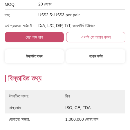
20 জোড়া
MOQ:
US$2.5~US$3 per pair
দাম:
D/A, L/C, D/P, T/T, ওয়েস্টার্ন ইউনিয়ন
অর্থ প্রদানের শর্তাবলী:
সেরা দাম পান
এখনই যোগাযোগ করুন
বিস্তারিত তথ্য
পণ্যের বর্ণনা
বিস্তারিত তথ্য
উৎপত্তি স্থল:
চীন
সাক্ষ্যদান:
ISO, CE, FDA
যোগানের ক্ষমতা:
1,000,000 জোড়া/মাস