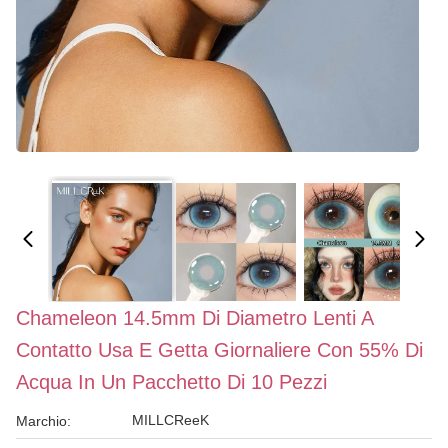
Chameleon 14.5mm Di Diametro Lenti A
Contatto Usa E Getta Giornaliere Con 55% Di
Acqua In Un Pacchetto Di 10 Pezzi
MILLCReeK
Marchio: