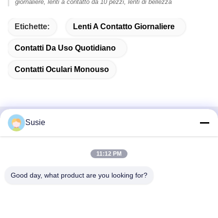
giornaliere, lenti a contatto da 10 pezzi, lenti di bellezza
Etichette:
Lenti A Contatto Giornaliere
Contatti Da Uso Quotidiano
Contatti Oculari Monouso
Susie
Contatto rapido
Indirizzo
11:12 PM
Stanza 1101, Edificio 5, Gaosheng Times Square, N. 789,
Good day, what product are you looking for?
Prima Strada Zhongyi, Distretto di Yuhua, Changsha,
Hunan, Cina
Telefono