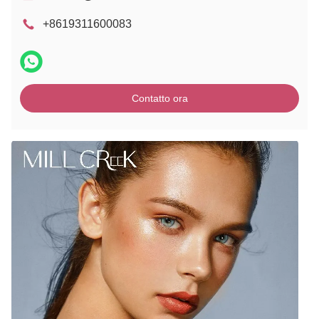
+8619311600083
Contatto ora