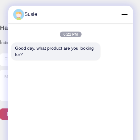
Susie
Haber Bültenimiz
6:21 PM
İndirimler ve daha fazlası için bültenimize abone olun.
Good day, what product are you looking 
for?
Bizimle İletişim