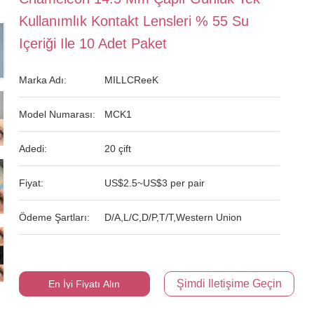
Kullanımlık Kontakt Lensleri % 55 Su
Içeriği Ile 10 Adet Paket
Marka Adı:
MILLCReeK
Model Numarası:
MCK1
Adedi:
20 çift
Fiyat:
US$2.5~US$3 per pair
Ödeme Şartları:
D/A,L/C,D/P,T/T,Western Union
Şimdi Iletişime Geçin
En İyi Fiyatı Alın