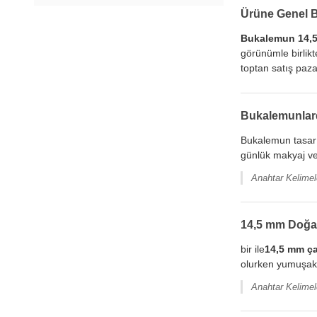
Ürüne Genel 
Bukalemun 14,
görünümle birlikt
toptan satış pazar
Bukalemunlard
Bukalemun tasarım
günlük makyaj ve
Anahtar Kelimele
14,5 mm Doğal
bir ile
14,5 mm ç
olurken yumuşak 
Anahtar Kelimel