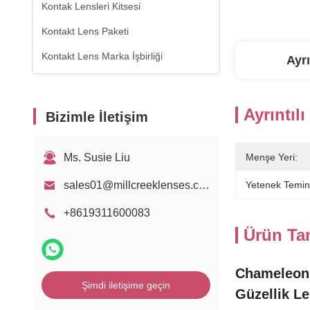
Kontak Lensleri Kitsesi
Kontakt Lens Paketi
Kontakt Lens Marka İşbirliği
Ayrı
Ayrıntılı
Bizimle İletişim
Ms. Susie Liu
Menşe Yeri:
sales01@millcreeklenses.com
Yetenek Temin
+8619311600083
Ürün Ta
Chameleon 
Şimdi iletişime geçin
Güzellik Le