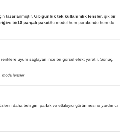
n tasarlanmıştır. Gibi
günlük tek kullanımlık lensler
, şık bir
riği
ve bir
10 parçalı paket
Bu model hem perakende hem de
, renklere uyum sağlayan ince bir görsel efekt yaratır. Sonuç,
i, moda lensler
özlerin daha belirgin, parlak ve etkileyici görünmesine yardımcı