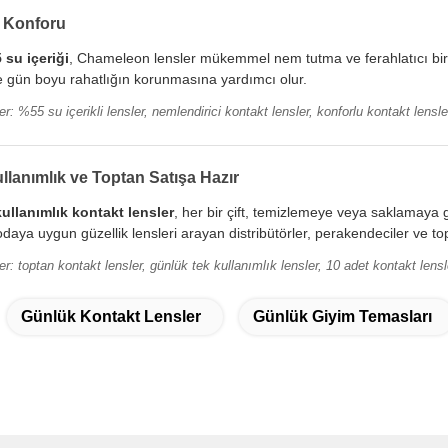
i Konforu
 su içeriği
, Chameleon lensler mükemmel nem tutma ve ferahlatıcı bir
le gün boyu rahatlığın korunmasına yardımcı olur.
r: %55 su içerikli lensler, nemlendirici kontakt lensler, konforlu kontakt lensle
lanımlık ve Toptan Satışa Hazır
ullanımlık kontakt lensler
, her bir çift, temizlemeye veya saklamaya g
daya uygun güzellik lensleri arayan distribütörler, perakendeciler ve topta
r: toptan kontakt lensler, günlük tek kullanımlık lensler, 10 adet kontakt lensle
Günlük Kontakt Lensler
Günlük Giyim Temasları