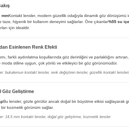
Bakış
5 mm
Kontakt lensler, modern güzellik odağıyla dinamik göz dönüşümü içi
e taze, hijyenik bir kullanım deneyimi sağlarlar. Öne çıkanlar
%55 su içe
ları için idealdir.
an Esinlenen Renk Efekti
ı, farklı aydınlatma koşullarında göz derinliğini ve parlaklığını artıran
 moda stiline uygun, çok yönlü ve etkileyici bir göz görünümüdür.
r: bukalemun kontakt lensler, renk değiştiren lensler, güzellik kontakt lensler
 Göz Geliştirme
ap
Bu lensler, gözle görülür ancak doğal bir büyütme etkisi sağlayarak g
bir kozmetik görünüm sağlar.
er: 14,5 mm kontakt lensler, doğal göz geliştirme, kozmetik lensler