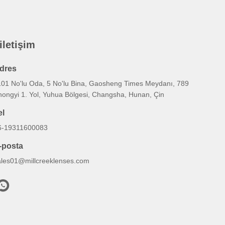
 iletişim
dres
101 No'lu Oda, 5 No'lu Bina, Gaosheng Times Meydanı, 789
hongyi 1. Yol, Yuhua Bölgesi, Changsha, Hunan, Çin
el
6-19311600083
-posta
ales01@millcreeklenses.com