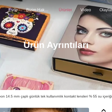
Evde
Bizim Hakkımızda
Ürünler
Video
Olayla
Ürün Ayrıntıları
n 14.5 mm çaplı günlük tek kullanımlık kontakt lensleri % 55 su içeriği