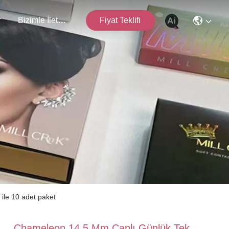
r
Bizimle İletişim
Fiyat Teklifi
 ile 10 adet paket
Chameleon 14.5 Mm Çaplı Günlük Tek