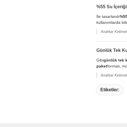
%55 Su İçeriğ
İle tasarlandı
%55
kullanımlarda bi
Anahtar Kelimele
Günlük Tek Kul
Gibi
günlük tek k
paket
formatı, mo
Anahtar Kelimele
Etiketler: