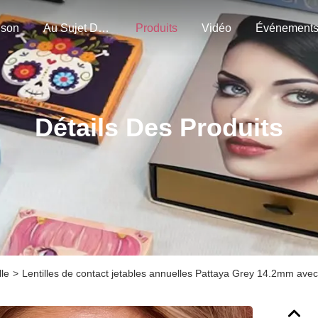
ison
Au Sujet De Nous
Produits
Vidéo
Événement
Détails Des Produits
lle
>
Lentilles de contact jetables annuelles Pattaya Grey 14.2mm avec 