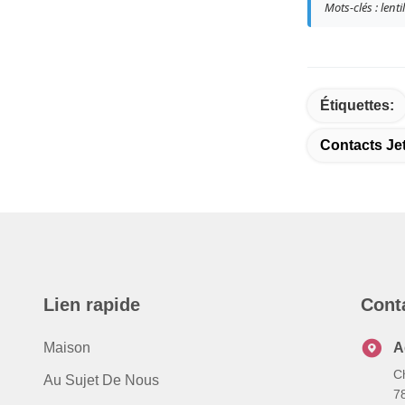
Mots-clés : lenti
Étiquettes:
Contacts Je
Lien rapide
Cont
Maison
A
C
Au Sujet De Nous
7