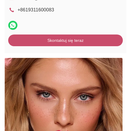
+8619311600083
Skontaktuj się teraz