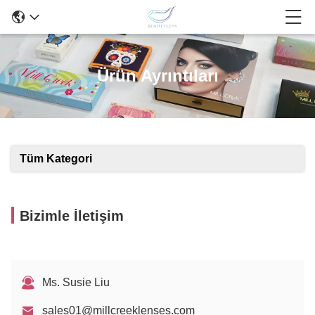
Ürün Ayrıntıları
Tüm Kategori
Bizimle İletişim
Ms. Susie Liu
sales01@millcreeklenses.com