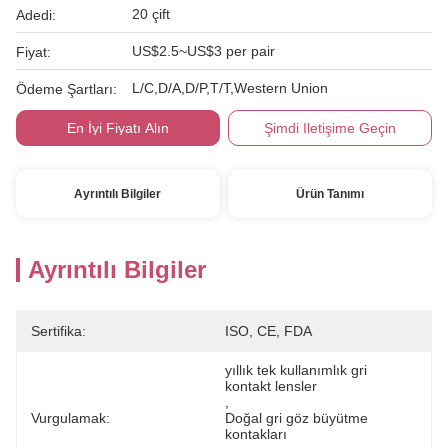
20 çift
Adedi:
US$2.5~US$3 per pair
Fiyat:
L/C,D/A,D/P,T/T,Western Union
Ödeme Şartları:
En İyi Fiyatı Alın
Şimdi Iletişime Geçin
Ayrıntılı Bilgiler
Ürün Tanımı
Ayrıntılı Bilgiler
Sertifika:
ISO, CE, FDA
yıllık tek kullanımlık gri 
kontakt lensler
, 
Vurgulamak:
Doğal gri göz büyütme 
kontakları