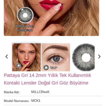
Pattaya Gri 14.2mm Yıllık Tek Kullanımlık
Kontakt Lensler Doğal Gri Göz Büyütme
MILLCReeK
Marka Adı:
MCK1
Model Numarası: