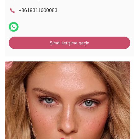
+8619311600083
Şimdi iletişime geçin