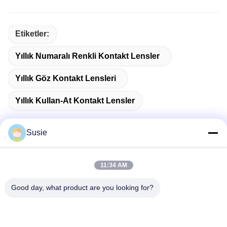
Etiketler:
Yıllık Numaralı Renkli Kontakt Lensler
Yıllık Göz Kontakt Lensleri
Yıllık Kullan-At Kontakt Lensler
Susie
Hızlı iletişim
11:34 AM
Good day, what product are you looking for?
Adres
1101 No'lu Oda, 5 No'lu Bina, Gaosheng Times Meydanı,
789 Zhongyi 1. Yol, Yuhua Bölgesi, Changsha, Hunan, Çin