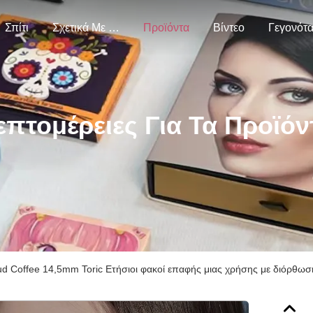
Σπίτι
Σχετικά Με Εμάς
Προϊόντα
Βίντεο
Γεγονότ
επτομέρειες Για Τα Προϊόν
ud Coffee 14,5mm Toric Ετήσιοι φακοί επαφής μιας χρήσης με διόρθωσ