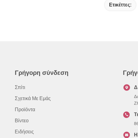
Ετικέττες:
Γρήγορη σύνδεση
Γρήγ
Σπίτι
Δ
Δ
Σχετικά Με Εμάς
Z
Προϊόντα
Τ
Βίντεο
8
Ειδήσεις
Η