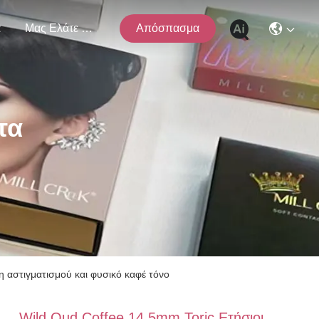
α
Μας Ελάτε Σε Επαφή Με
Απόσπασμα
τα
η αστιγματισμού και φυσικό καφέ τόνο
Wild Oud Coffee 14,5mm Toric Ετήσιοι