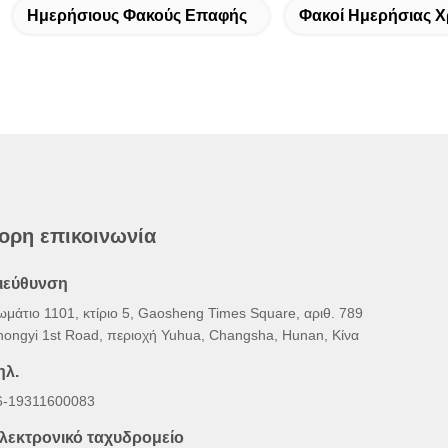
Ημερήσιους Φακούς Επαφής
Φακοί Ημερήσιας 
ορη επικοινωνία
ιεύθυνση
ωμάτιο 1101, κτίριο 5, Gaosheng Times Square, αριθ. 789
hongyi 1st Road, περιοχή Yuhua, Changsha, Hunan, Κίνα
ηλ.
6-19311600083
λεκτρονικό ταχυδρομείο