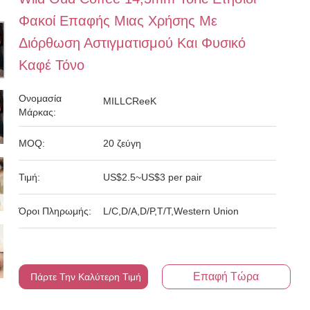
Φακοί Επαφής Μιας Χρήσης Με
Διόρθωση Αστιγματισμού Και Φυσικό
Καφέ Τόνο
Ονομασία
MILLCReeK
Μάρκας:
MOQ:
20 ζεύγη
Τιμή:
US$2.5~US$3 per pair
Όροι Πληρωμής:
L/C,D/A,D/P,T/T,Western Union
Επαφή Τώρα
Πάρτε Την Καλύτερη Τιμή