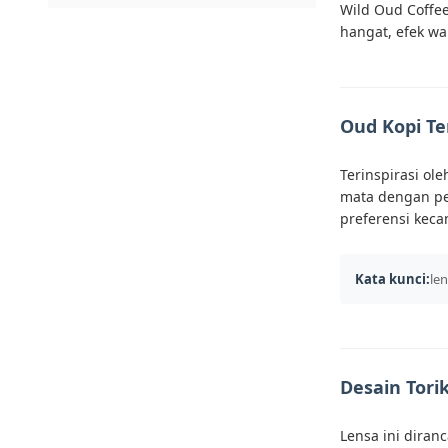
Wild Oud Coffe
hangat, efek w
Oud Kopi Te
Terinspirasi ol
mata dengan p
preferensi keca
Kata kunci:
le
Desain Tori
Lensa ini diran