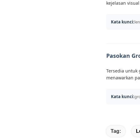
kejelasan visua
Kata kunci:
len
Pasokan Gro
Tersedia untuk 
menawarkan pas
Kata kunci:
gro
Tag:
L