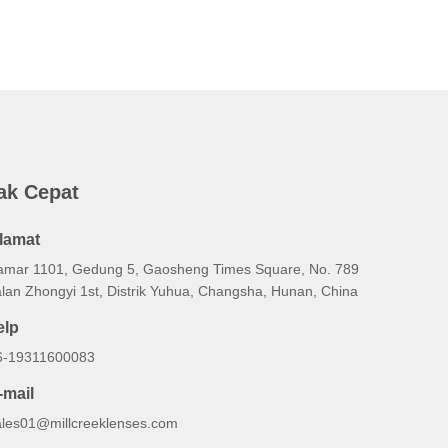
ak Cepat
lamat
amar 1101, Gedung 5, Gaosheng Times Square, No. 789
alan Zhongyi 1st, Distrik Yuhua, Changsha, Hunan, China
elp
6-19311600083
-mail
ales01@millcreeklenses.com