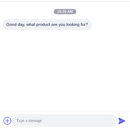
Адрес
10:20 AM
Комната 1101, Здание 5, Таймс Сквер Гаошэн, № 789,
Good day, what product are you looking for?
Первая улица Чжунъи, район Юхуа, Чанша, Хунань,
Китай
Телефон
86-19311600083
Электронная почта
sales01@millcreeklenses.com
Политика уединения
|
Карта сайта
| Качество Китая
хорошее Ежедневные одноразовые линзы Поставщик. ©
авторского права 2025-2026 Beautylens Technology Co., Ltd.
. Все права защищены.