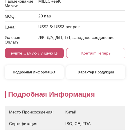
Наименование
MILLCReeK
Марки:
20 пар
MOQ:
US$2.5~US$3 per pair
Цена:
Условия
Л/К, Д/А, Д/П, Т/Т, западное соединение
Оплаты:
Получите Самую Лучшую Цену
Контакт Теперь
Подробная Информация
Характер Продукции
Подробная Информация
Место Происхождения:
Китай
Сертификация:
ISO, CE, FDA