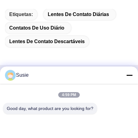
Etiquetas:
Lentes De Contato Diárias
Contatos De Uso Diário
Lentes De Contato Descartáveis
Susie
Contato rápido
Endereço
4:59 PM
Sala 1101, Edifício 5, Gaosheng Times Square, n.o 789
Good day, what product are you looking for?
Zhongyi 1st Road, distrito de Yuhua, Changsha, Hunan,
China
Telefone
86-19311600083