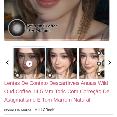
Lentes De Contato Descartáveis ​​anuais Wild
Oud Coffee 14,5 Mm Toric Com Correção De
Astigmatismo E Tom Marrom Natural
MILLCReeK
Nome Da Marca: