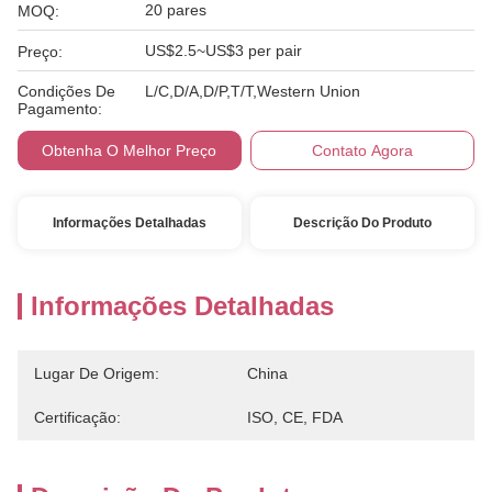
20 pares
MOQ:
US$2.5~US$3 per pair
Preço:
Condições De
L/C,D/A,D/P,T/T,Western Union
Pagamento:
Obtenha O Melhor Preço
Contato Agora
Informações Detalhadas
Descrição Do Produto
Informações Detalhadas
Lugar De Origem:
China
Certificação:
ISO, CE, FDA