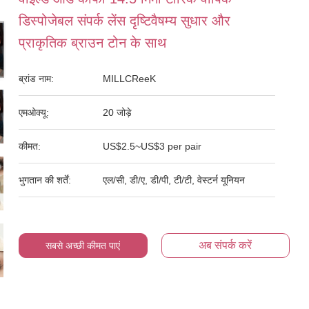
डिस्पोजेबल संपर्क लेंस दृष्टिवैषम्य सुधार और
प्राकृतिक ब्राउन टोन के साथ
ब्रांड नाम:
MILLCReeK
एमओक्यू:
20 जोड़े
कीमत:
US$2.5~US$3 per pair
भुगतान की शर्तें:
एल/सी, डी/ए, डी/पी, टी/टी, वेस्टर्न यूनियन
अब संपर्क करें
सबसे अच्छी कीमत पाएं