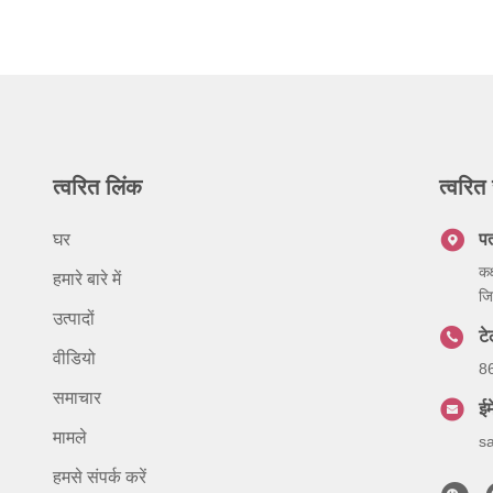
त्वरित लिंक
त्वरित 
घर
प
कक
हमारे बारे में
जि
उत्पादों
ट
वीडियो
8
समाचार
ईम
मामले
s
हमसे संपर्क करें