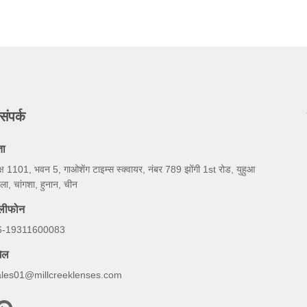
संपर्क
ता
्ष 1101, भवन 5, गाओशेंग टाइम्स स्क्वायर, नंबर 789 झोंगी 1st रोड, युहुआ
ला, चांगशा, हुनान, चीन
ेलीफोन
6-19311600083
ेल
ales01@millcreeklenses.com