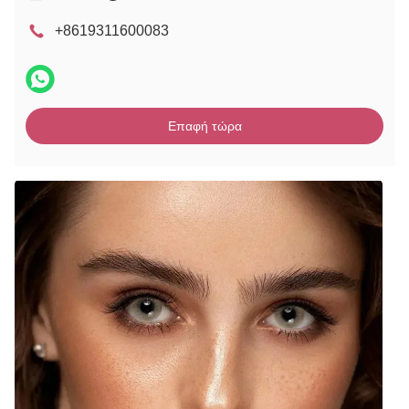
+8619311600083
Επαφή τώρα