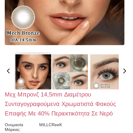
Μεχ Μπρονζ 14,5mm Διαμέτρου
Συνταγογραφούμενα Χρωματιστά Φακούς
Επαφής Με 40% Περιεκτικότητα Σε Νερό
Ονομασία
MILLCReeK
Μάρκας: