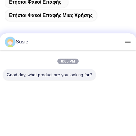
Ετήσιοι Φακοί Επαφής
Ετήσιοι Φακοί Επαφής Μιας Χρήσης
Susie
Γρήγορη επικοινωνία
8:05 PM
Διεύθυνση
Good day, what product are you looking for?
Δωμάτιο 1101, κτίριο 5, Gaosheng Times Square, αριθ. 789
Zhongyi 1st Road, περιοχή Yuhua, Changsha, Hunan, Κίνα
Τηλ.
86-19311600083
Ηλεκτρονικό ταχυδρομείο
sales01@millcreeklenses.com