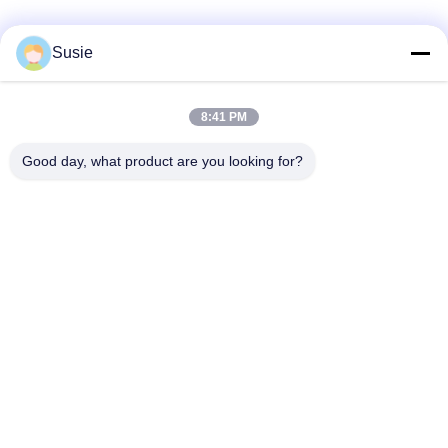
Susie
Szybki kontakt
8:41 PM
Adres
Good day, what product are you looking for?
Pokój 1101, Budynek 5, Plac Gaosheng Times, nr 789
Zhongyi 1st Road, Dzielnica Yuhua, Changsha, Hunan,
Chiny
Tel.
86-19311600083
Wiadomość elektroniczna
sales01@millcreeklenses.com