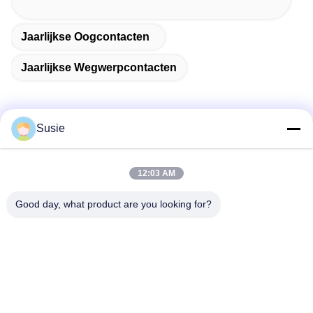
Jaarlijkse Oogcontacten
Jaarlijkse Wegwerpcontacten
Susie
Snel contact
12:03 AM
Adres
Good day, what product are you looking for?
Kamer 1101, gebouw 5, Gaosheng Times Square, 789
Zhongyi 1st Road, Yuhua District, Changsha, Hunan, China
Tel.
86-19311600083
E-mail