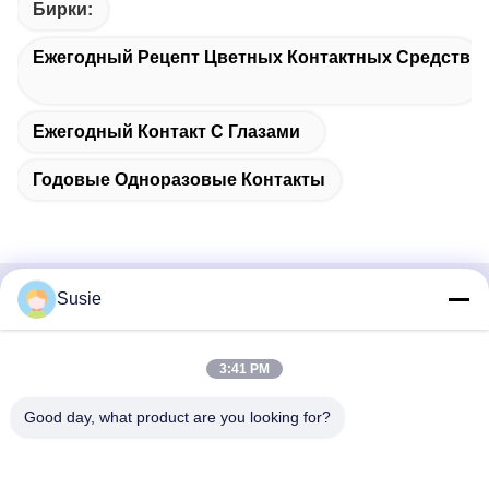
Бирки:
Ежегодный Рецепт Цветных Контактных Средств
Ежегодный Контакт С Глазами
Годовые Одноразовые Контакты
Susie
Быстрый контакт
Адрес
3:41 PM
Комната 1101, Здание 5, Таймс Сквер Гаошэн, № 789,
Good day, what product are you looking for?
Первая улица Чжунъи, район Юхуа, Чанша, Хунань,
Китай
Телефон