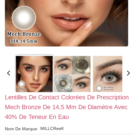
Lentilles De Contact Colorées De Prescription
Mech Bronze De 14,5 Mm De Diamètre Avec
40% De Teneur En Eau
MILLCReeK
Nom De Marque: