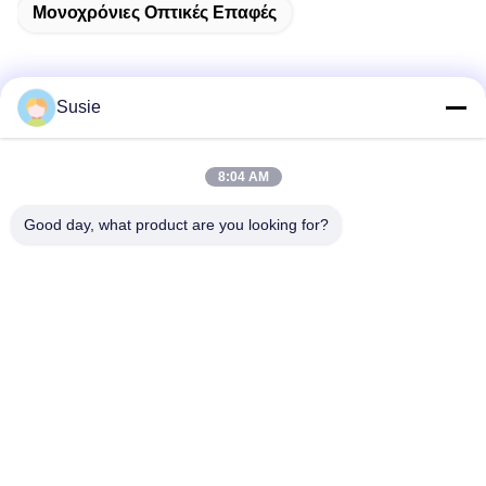
Μονοχρόνιες Οπτικές Επαφές
Susie
Γρήγορη επικοινωνία
8:04 AM
Διεύθυνση
Good day, what product are you looking for?
Δωμάτιο 1101, κτίριο 5, Gaosheng Times Square, αριθ. 789
Zhongyi 1st Road, περιοχή Yuhua, Changsha, Hunan, Κίνα
Τηλ.
86-19311600083
Ηλεκτρονικό ταχυδρομείο
sales01@millcreeklenses.com