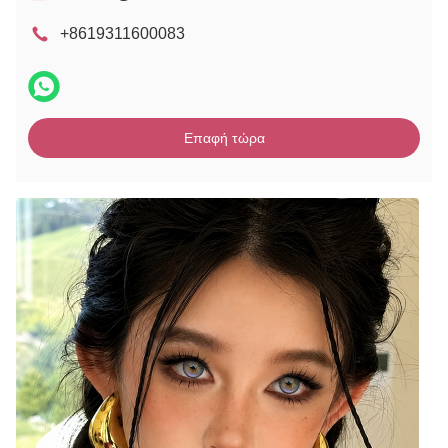
+8619311600083
Επαφή τώρα