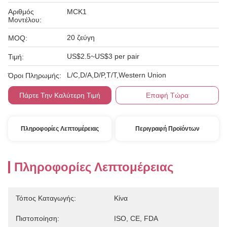
Αριθμός
MCK1
Μοντέλου:
20 ζεύγη
MOQ:
US$2.5~US$3 per pair
Τιμή:
L/C,D/A,D/P,T/T,Western Union
Όροι Πληρωμής:
Πάρτε Την Καλύτερη Τιμή
Επαφή Τώρα
Πληροφορίες Λεπτομέρειας
Περιγραφή Προϊόντων
Πληροφορίες Λεπτομέρειας
Τόπος Καταγωγής:
Κίνα
Πιστοποίηση:
ISO, CE, FDA