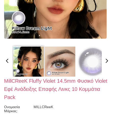
MillCReeK Fluffy Violet 14.5mm Φυσικό Violet
Εφέ Ανάδειξης Επαφής Λινκς 10 Κομμάτια
Pack
Ονομασία
MILLCReeK
Μάρκας: