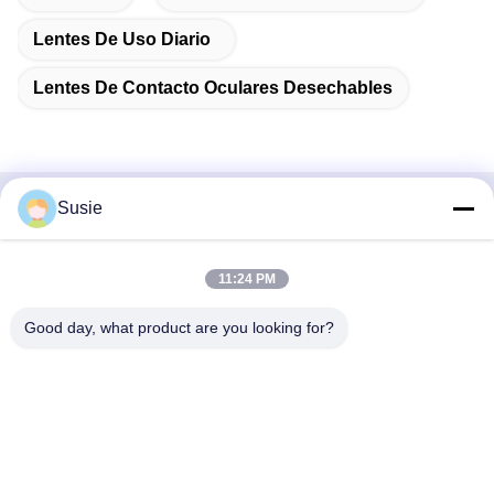
Lentes De Uso Diario
Lentes De Contacto Oculares Desechables
Susie
Contacto rápido
Dirección
11:24 PM
Habitación 1101, Edificio 5, Plaza Gaosheng Times, No. 789,
Good day, what product are you looking for?
1ra Carretera Zhongyi, Distrito de Yuhua, Changsha, Hunan,
China
Teléfono
86-19311600083
Email