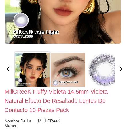
MillCReeK Fluffy Violeta 14.5mm Violeta
Natural Efecto De Resaltado Lentes De
Contacto 10 Piezas Pack
Nombre De La
MILLCReeK
Marca: