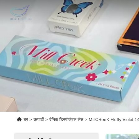
घर
>
उत्पादों
>
दैनिक डिस्पोजेबल लेंस
>
MillCReeK Fluffy Violet 14.5