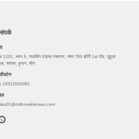
संपर्क
ता
्ष 1101, भवन 5, गाओशेंग टाइम्स स्क्वायर, नंबर 789 झोंगी 1st रोड, युहुआ
ला, चांगशा, हुनान, चीन
ेलीफोन
6-19311600083
ेल
ales01@millcreeklenses.com