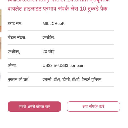
वायलेट हाइलाइट प्रभाव संपर्क लेंस 10 टुकड़े पैक
ब्रांड नाम:
MILLCReeK
मॉडल संख्या:
एमसीके1
एमओक्यू:
20 जोड़े
कीमत:
US$2.5~US$3 per pair
भुगतान की शर्तें:
एल/सी, डी/ए, डी/पी, टी/टी, वेस्टर्न यूनियन
अब संपर्क करें
सबसे अच्छी कीमत पाएं