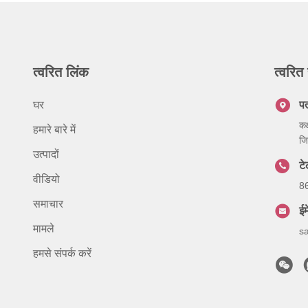
त्वरित लिंक
त्वरित 
घर
प
कक
हमारे बारे में
जि
उत्पादों
ट
वीडियो
8
समाचार
ईम
मामले
s
हमसे संपर्क करें