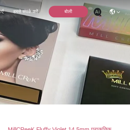
एँ
हमसे संपर्क करें
बोली
MillCReeK Fluffy Violet 14.5mm प्राकृतिक