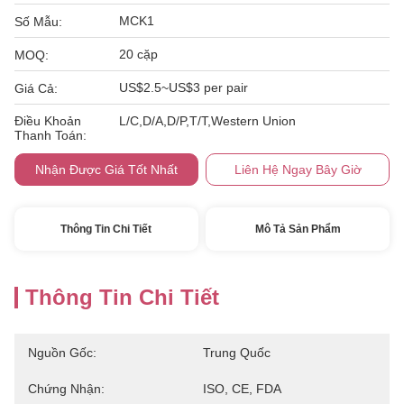
MCK1
Số Mẫu:
20 cặp
MOQ:
US$2.5~US$3 per pair
Giá Cả:
Điều Khoản
L/C,D/A,D/P,T/T,Western Union
Thanh Toán:
Nhận Được Giá Tốt Nhất
Liên Hệ Ngay Bây Giờ
Thông Tin Chi Tiết
Mô Tả Sản Phẩm
Thông Tin Chi Tiết
Nguồn Gốc:
Trung Quốc
Chứng Nhận:
ISO, CE, FDA