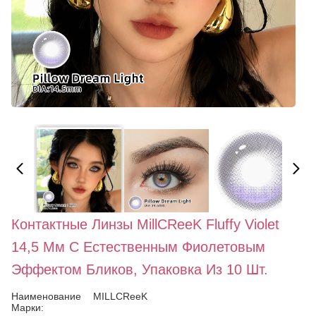
Контактные Линзы MillCReeK Fluffy Violet
14,5 Мм С Естественным Фиолетовым
Эффектом Бликов, Упаковка Из 10 Шт.
Наименование
MILLCReeK
Марки: