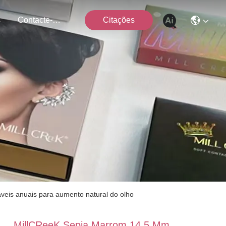
s
Contacte-Nos
Citações
veis anuais para aumento natural do olho
MillCReeK Sepia Marrom 14,5 Mm