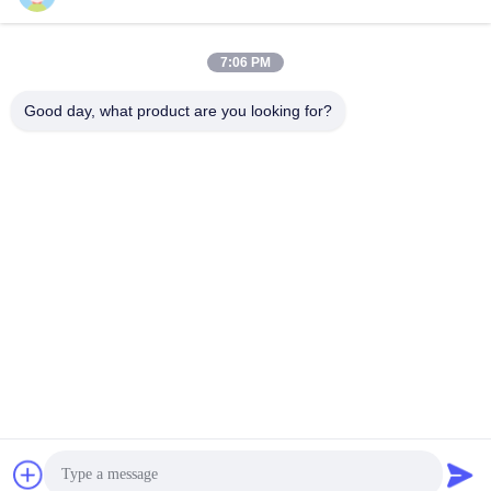
Contacto rápido
Dirección
7:06 PM
Habitación 1101, Edificio 5, Plaza Gaosheng Times, No. 789,
Good day, what product are you looking for?
1ra Carretera Zhongyi, Distrito de Yuhua, Changsha, Hunan,
China
Teléfono
86-19311600083
Email
sales01@millcreeklenses.com
Políticas de privacidad
|
Mapa del Sitio
| Buena calidad de
China Lentes desechables diarias Proveedor. © de Copyright
2025-2026 Beautylens Technology Co., Ltd. . Todos los
derechos reservados.