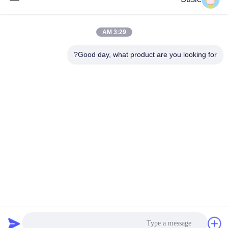
تماس سریع
3:29 AM
آدرس
Good day, what product are you looking for?
اتاق 1101، ساختمان 5، میدان تایمز گائوشنگ، شماره 789، جاده
اول ژونگی، منطقه یوهوا، چانگشا، هونان، چین
تلفن
86-19311600083
ایمیل
sales01@millcreeklenses.com
سیاست حفظ حریم خصوصی
|
نقشه سایت
| چین کیفیت خوب
لنزهای یکبار مصرف روزانه عرضه کننده. حقوق چاپ 2025-2026