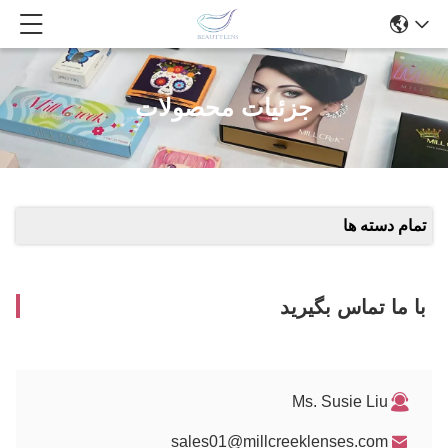
جزئیات محصولات
تمام دسته ها
با ما تماس بگیرید
Ms. Susie Liu
sales01@millcreeklenses.com