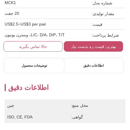
MCK1
شماره مدل:
20 جفت
مقدار تولیدی:
US$2.5~US$3 per pair
قیمت:
L/C، D/A، D/P، T/T، وسترن یونیون
شرایط پرداخت:
بهترین قیمت رو بدست بیار
حالا تماس بگیرید
اطلاعات دقیق
توضیحات محصول
اطلاعات دقیق
محل منبع:
چین
گواهی:
ISO, CE, FDA