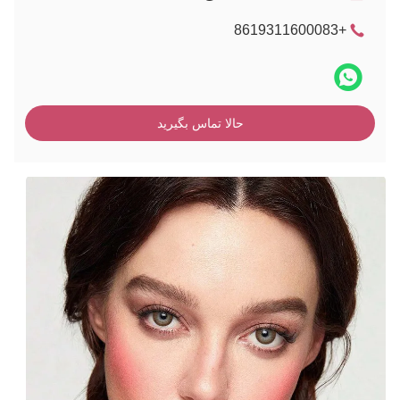
+8619311600083
حالا تماس بگیرید