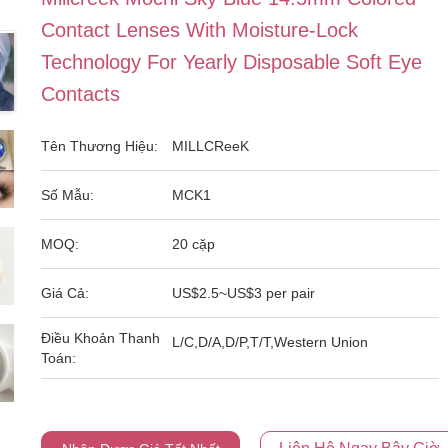
Contact Lenses With Moisture-Lock
Technology For Yearly Disposable Soft Eye
Contacts
Tên Thương Hiệu:
MILLCReeK
Số Mẫu:
MCK1
MOQ:
20 cặp
Giá Cả:
US$2.5~US$3 per pair
Điều Khoản Thanh
L/C,D/A,D/P,T/T,Western Union
Toán: