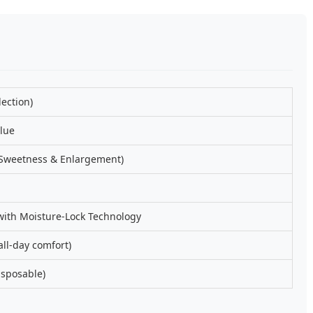
lection)
lue
weetness & Enlargement)
with Moisture-Lock Technology
ll-day comfort)
isposable)