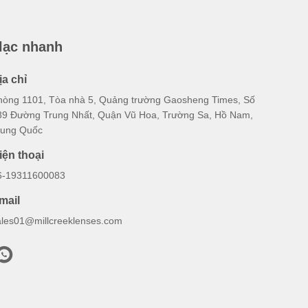
 lạc nhanh
ịa chỉ
hòng 1101, Tòa nhà 5, Quảng trường Gaosheng Times, Số
89 Đường Trung Nhất, Quận Vũ Hoa, Trường Sa, Hồ Nam,
rung Quốc
iện thoại
6-19311600083
mail
ales01@millcreeklenses.com