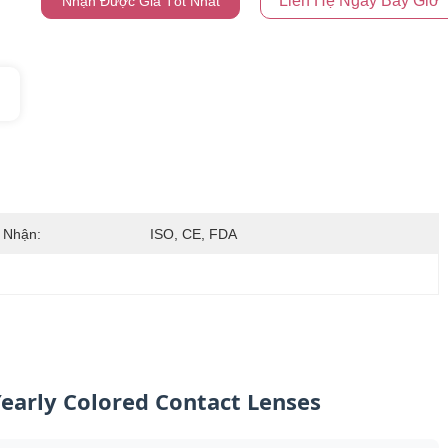
Liên Hệ Ngay Bây Giờ
Nhận Được Giá Tốt Nhất
 Nhận:
ISO, CE, FDA
early Colored Contact Lenses