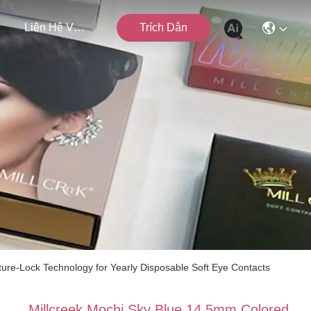
n
Liên Hệ Với Chúng Tôi
Trích Dẫn
ure-Lock Technology for Yearly Disposable Soft Eye Contacts
Millcreek Mochi Sky Blue 14.5mm Colored