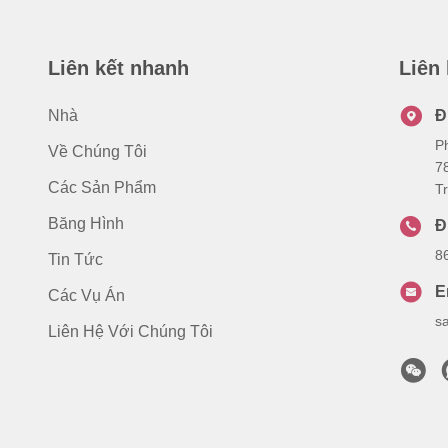
Liên kết nhanh
Liên
Nhà
Đ
P
Về Chúng Tôi
7
Các Sản Phẩm
T
Băng Hình
Đ
8
Tin Tức
E
Các Vụ Án
s
Liên Hệ Với Chúng Tôi