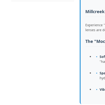
Millcreek
Experience "
lenses are d
The "Moc
Sof
"ha
Spa
hyd
Vib