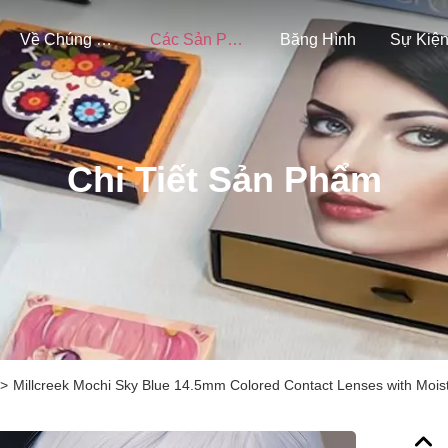
Về Chúng Tôi
Các Sản Phẩm
Băng Hình
Sự Kiệ
Chi Tiết Sản Phẩm
>
Millcreek Mochi Sky Blue 14.5mm Colored Contact Lenses with Moist