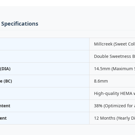
 Specifications
Millcreek (Sweet Col
Double Sweetness B
(DIA)
14.5mm (Maximum S
e (BC)
8.6mm
High-quality HEMA 
ntent
38% (Optimized for a
ent
12 Months (Yearly D