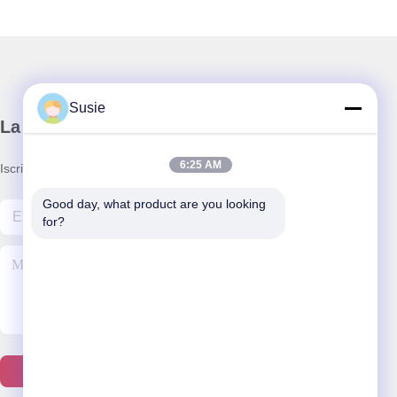
Susie
La nostra newsletter
6:25 AM
Iscriviti alla nostra newsletter per sconti e altro.
Good day, what product are you looking 
for?
Contattici