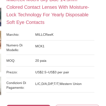
Colored Contact Lenses With Moisture-
Lock Technology For Yearly Disposable
Soft Eye Contacts
Marchio:
MILLCReeK
Numero Di
MCK1
Modello:
MOQ:
20 paia
Prezzo:
US$2.5~US$3 per pair
Condizioni Di
L/C,D/A,D/P,T/T,Western Union
Pagamento: