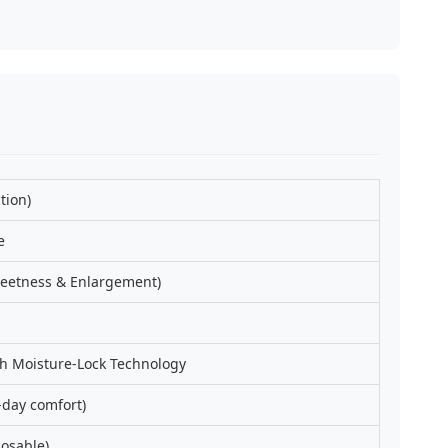
tion)
e
etness & Enlargement)
h Moisture-Lock Technology
-day comfort)
posable)