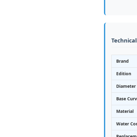
Technical
Brand
Edition
Diameter 
Base Curv
Material
Water Co
Replacem