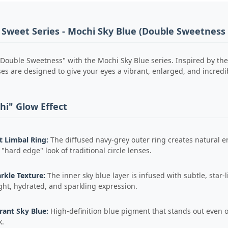
 Sweet Series - Mochi Sky Blue (Double Sweetness 
Double Sweetness" with the Mochi Sky Blue series. Inspired by the
s are designed to give your eyes a vibrant, enlarged, and incredibly
hi" Glow Effect
t Limbal Ring:
The diffused navy-grey outer ring creates natural en
 "hard edge" look of traditional circle lenses.
rkle Texture:
The inner sky blue layer is infused with subtle, star-l
ght, hydrated, and sparkling expression.
rant Sky Blue:
High-definition blue pigment that stands out even o
k.