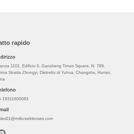
atto rapido
ndirizzo
tanza 1101, Edificio 5, Gaosheng Times Square, N. 789,
rima Strada Zhongyi, Distretto di Yuhua, Changsha, Hunan,
ina
elefono
6-19311600083
mail
ales01@millcreeklenses.com