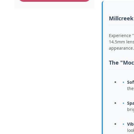
Millcreek
Experience "
14.5mm lense
appearance.
The "Moc
Sof
the
Spa
bri
Vib
loo