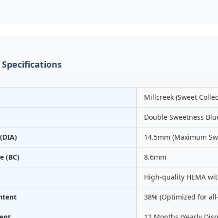
 Specifications
Millcreek (Sweet Collec
Double Sweetness Blu
(DIA)
14.5mm (Maximum Swe
e (BC)
8.6mm
High-quality HEMA wit
ntent
38% (Optimized for all
ent
12 Months (Yearly Dis