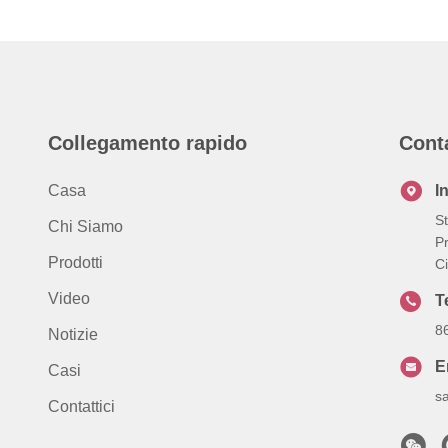
Collegamento rapido
Cont
Casa
I
S
Chi Siamo
P
Prodotti
C
Video
T
8
Notizie
E
Casi
s
Contattici