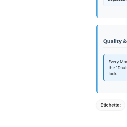
Quality 
Every Moc
the "Doub
look.
Etichette: