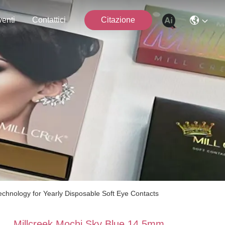
enti
Contattici
Citazione
chnology for Yearly Disposable Soft Eye Contacts
Millcreek Mochi Sky Blue 14.5mm