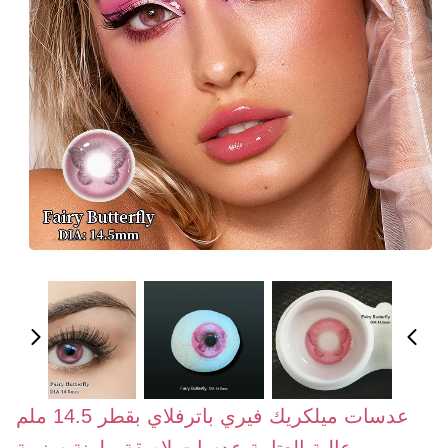
عدسات ميلكريك فيري باترفلاي بقطر 14.5 ملم