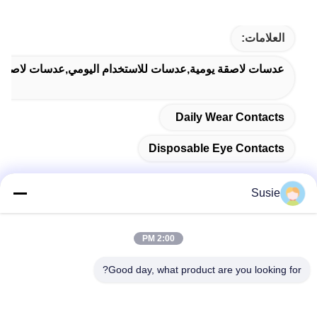
العلامات:
عدسات لاصقة يومية,عدسات للاستخدام اليومي,عدسات لاصقة ل
Daily Wear Contacts
Disposable Eye Contacts
Susie
اتصال سريع
2:00 PM
العنوان
Good day, what product are you looking for?
غرفة 1101، المبنى 5، ساحة Gaosheng Times، رقم 789 طريق
Zhongyi الأول، منطقة Yuhua، تشانغشا، هونان، الصين