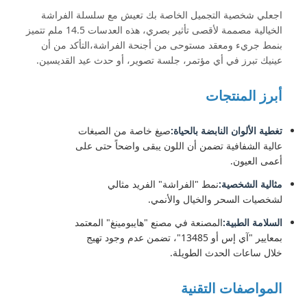
اجعلي شخصية التجميل الخاصة بك تعيش مع سلسلة الفراشة
الخيالية مصممة لأقصى تأثير بصري، هذه العدسات 14.5 ملم تتميز
بنمط جريء ومعقد مستوحى من أجنحة الفراشة،التأكد من أن
عينيك تبرز في أي مؤتمر، جلسة تصوير، أو حدث عيد القديسين.
أبرز المنتجات
تغطية الألوان النابضة بالحياة:
صيغ خاصة من الصبغات
عالية الشفافية تضمن أن اللون يبقى واضحاً حتى على
أعمى العيون.
مثالية الشخصية:
نمط "الفراشة" الفريد مثالي
لشخصيات السحر والخيال والأنمي.
السلامة الطبية:
المصنعة في مصنع "هايبومينغ" المعتمد
بمعايير "آي إس أو 13485"، تضمن عدم وجود تهيج
خلال ساعات الحدث الطويلة.
المواصفات التقنية