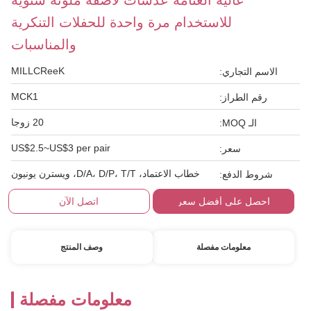
عالية العتامة عدسات لاصقة ملونة سنوية
للاستخدام مرة واحدة للحفلات التنكرية
والمناسبات
MILLCReeK
الاسم التجاري:
MCK1
رقم الطراز:
20 زوجا
الـ MOQ:
US$2.5~US$3 per pair
سعر:
خطاب الاعتماد، D/A، D/P، T/T، ويسترن يونيون
شروط الدفع:
احصل على أفضل سعر
اتصل الآن
معلومات مفصلة
وصف المنتج
معلومات مفصلة