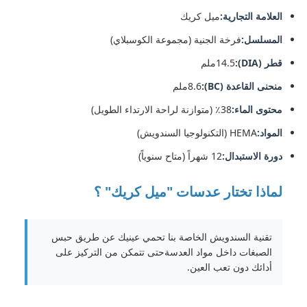
العلامة التجارية:
ميل كريك
المسلسل:
فرخة الجنية (مجموعة الكوسبلاي)
قطر (DIA):
14.5ملم
منحنى القاعدة (BC):
8.6ملم
محتوى الماء:
38٪ (متوازنة لراحة الارتداء الطويل)
المواد:
HEMA (التكنولوجيا السندويش)
دورة الاستبدال:
12 شهراً (متاح سنوياً)
لماذا تختار عدسات "ميل كريك" ؟
تقنية السندويش الخاصة بنا تحمي عينيك عن طريق حبس
الصبغات داخل مواد العدسةحتى تتمكن من التركيز على
أدائك دون تعب العين.