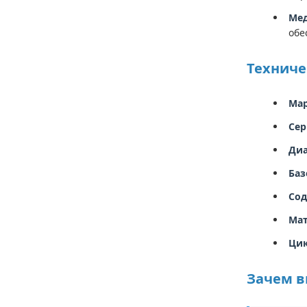
Мед
обе
Техниче
Мар
Сер
Диа
Баз
Сод
Мат
Цик
Зачем в