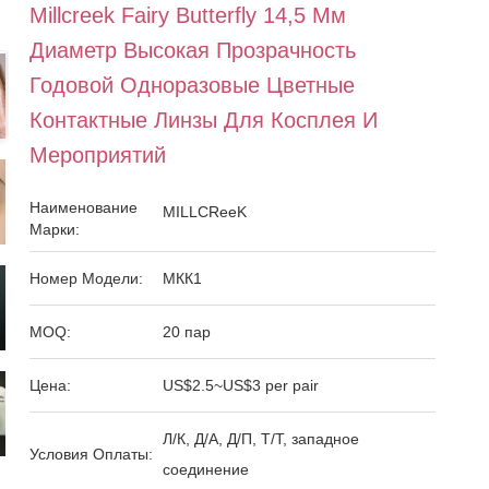
Millcreek Fairy Butterfly 14,5 Мм
Диаметр Высокая Прозрачность
Годовой Одноразовые Цветные
Контактные Линзы Для Косплея И
Мероприятий
Наименование
MILLCReeK
Марки:
Номер Модели:
МКК1
MOQ:
20 пар
Цена:
US$2.5~US$3 per pair
Л/К, Д/А, Д/П, Т/Т, западное
Условия Оплаты:
соединение