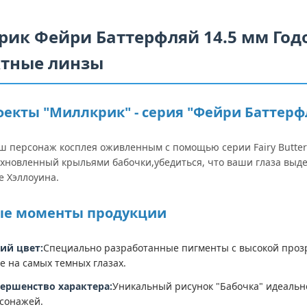
ик Фейри Баттерфляй 14.5 мм Год
ктные линзы
екты "Миллкрик" - серия "Фейри Баттерф
ш персонаж косплея оживленным с помощью серии Fairy Butterf
охновленный крыльями бабочки,убедиться, что ваши глаза выде
 Хэллоуина.
ые моменты продукции
ий цвет:
Специально разработанные пигменты с высокой прозр
е на самых темных глазах.
ершенство характера:
Уникальный рисунок "Бабочка" идеально
сонажей.