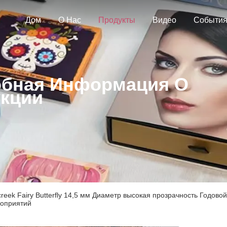
Дом
О Нас
Продукты
Видео
Событи
бная Информация О
кции
lcreek Fairy Butterfly 14,5 мм Диаметр высокая прозрачность Годов
оприятий