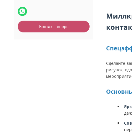
Миллкр
конта
Контакт теперь
Спецэфф
Сделайте ва
рисунок, вд
мероприятие
Основн
Ярк
даж
Сов
пер