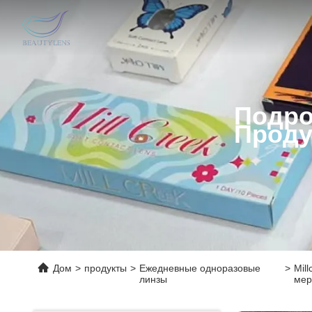
Подро
Проду
Дом
>
продукты
>
Ежедневные одноразовые
>
Mil
линзы
мер