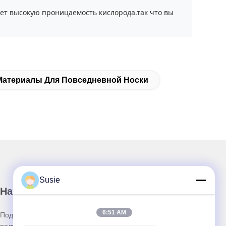
ет высокую проницаемость кислорода.так что вы
Материалы Для Повседневной Носки
Susie
Наш бюллетень
6:51 AM
Подпишитесь на нашу информационную рассылку для