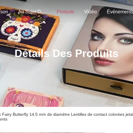
ison
Au Sujet De Nous
Produits
Vidéo
Événement
Détails Des Produits
k Fairy Butterfly 14,5 mm de diamètre Lentilles de contact colorées jeta
ents