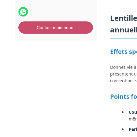
Lentill
annuel
Contact maintenant
Effets sp
Donnez vie à
présentent u
convention, 
Points f
Cou
mêm
Per