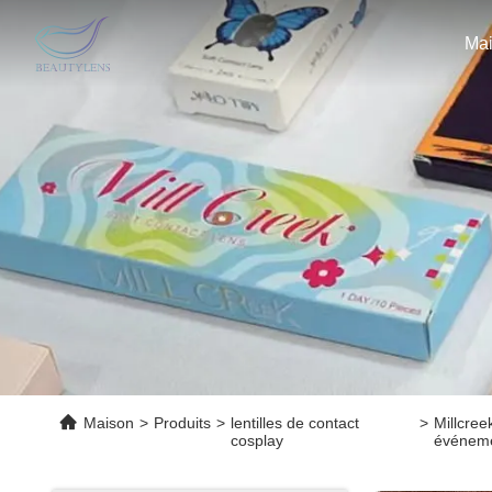
Ma
Maison
>
Produits
>
lentilles de contact
>
Millcree
cosplay
événem