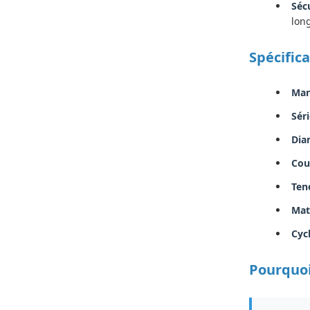
Séc
lon
Spécific
Mar
Séri
Dia
Cou
Ten
Mat
Cyc
Pourquoi 