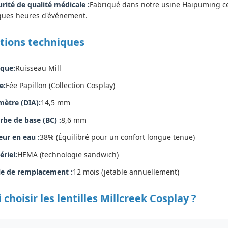
urité de qualité médicale :
Fabriqué dans notre usine Haipuming cer
gues heures d'événement.
ations techniques
que:
Ruisseau Mill
e:
Fée Papillon (Collection Cosplay)
mètre (DIA):
14,5 mm
rbe de base (BC) :
8,6 mm
eur en eau :
38% (Équilibré pour un confort longue tenue)
ériel:
HEMA (technologie sandwich)
le de remplacement :
12 mois (jetable annuellement)
choisir les lentilles Millcreek Cosplay ?