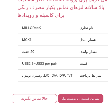
بالا سالانه لنزهای تماس یکبار مصرف رنگی
برای کاسپله و رویدادها
نام تجاری:
MILLCReeK
شماره مدل:
MCK1
مقدار تولیدی:
20 جفت
قیمت:
US$2.5~US$3 per pair
شرایط پرداخت:
L/C، D/A، D/P، T/T، وسترن یونیون
حالا تماس بگیرید
بهترین قیمت رو بدست بیار