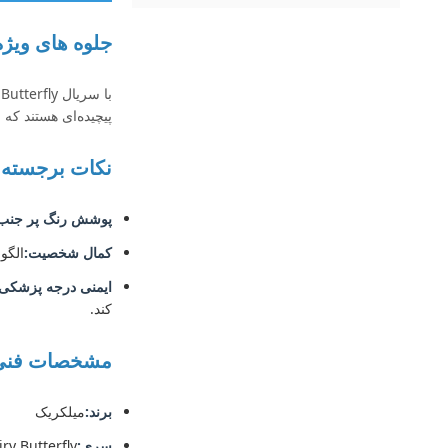
جلوه های ویژه Millcreek - سریال y Butterfly
پیچیده‌ای هستند که
نکات برجسته
پوشش رنگ پر جنب
کمال شخصیت:
الگو
ایمنی درجه پزشکی:
کند.
مشخصات فنی
برند:
میلکریک
سری:
Fairy Butterfly (مجموعه lay