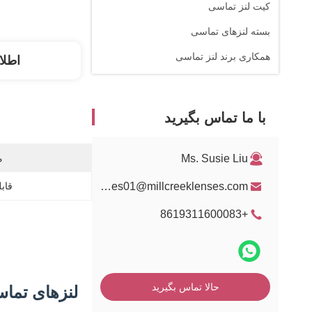
کیت لنز تماسی
بسته لنزهای تماسی
همکاری برند لنز تماسی
اطلا
با ما تماس بگیرید
Ms. Susie Liu
م
sales01@millcreeklenses.com
قابل
+8619311600083
لنزهای تماسی رنگی y Butterfly 14.5mm
حالا تماس بگیرید