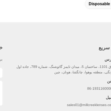
Disposable
سریع
خب
رس
بر
اتاق 1101، ساختمان 5، میدان تایمز گائوشنگ، شماره 789، جاده اول
گی، منطقه یوهوا، چانگشا، هونان، چین
فن
86-193116000
میل
sales01@millcreeklenses.c