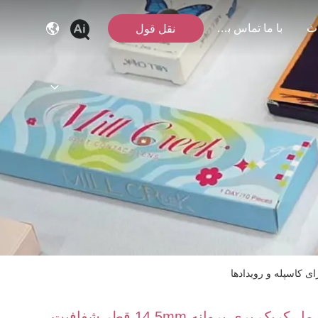
ث
با ما تماس بگیرید
نقل قول
مل کریک پری پروانه 14.5mm قطر شفافیت