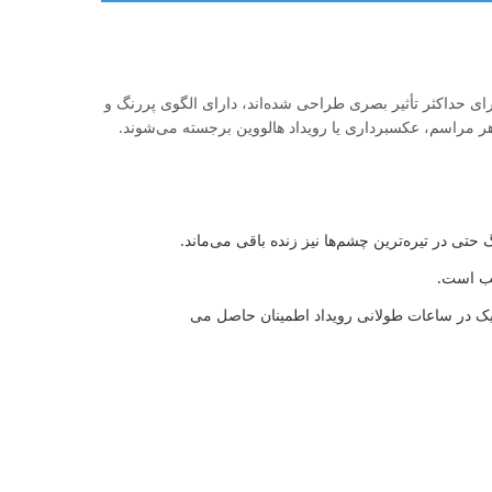
یت cosplay خود جان بخشید. این لنزهای 14.5 میلی‌متری که برای حداکثر تأثیر بصری طراحی شده‌اند، دارای الگوی پررنگ و
 هر مراسم، عکسبرداری یا رویداد هالووین برجسته می‌شوند.
 حتی در تیره‌ترین چشم‌ها نیز زنده باقی می‌ماند.
سب است.
Ha دارای گواهی ISO 13485، که از عدم تحریک در ساعات طولانی رویداد اطمینان حاصل می