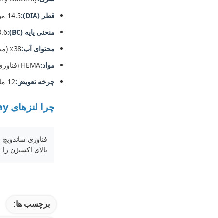
قطر (DIA):
14.5 میلی متر
منحنی پایه (BC):
8.6 میلی 
محتوای آب:
38٪ (متعادل برای راحتی طولانی مدت)
مواد:
HEMA (فناوری ساندویچ)
چرخه تعویض:
12 ماهه (سالانه یکبار مصرف)
چرا لنزهای Millcreek Cosplay را انتخاب کنید؟
بالای اکسیژن را 
برچسب ها: