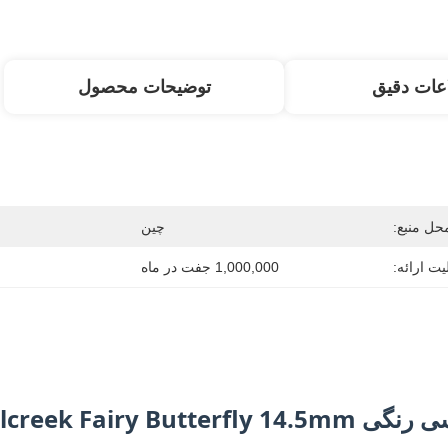
عات دقیق
توضیحات محصول
حل منبع:
چین
یت ارائه:
1,000,000 جفت در ماه
Millcreek Fair سالانه Cosplay