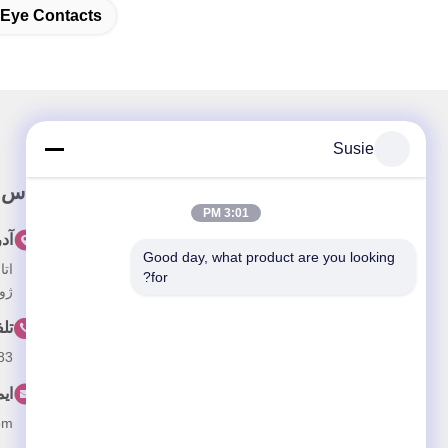
 Eye Contacts
Susie
پيوند سريع
تماس 
3:01 PM
خونه
آد
Good day, what product are you looking 
درباره ما
for?
ژون
محصولات
تل
ویدیو
83
اخبار
ای
پرونده ها
om