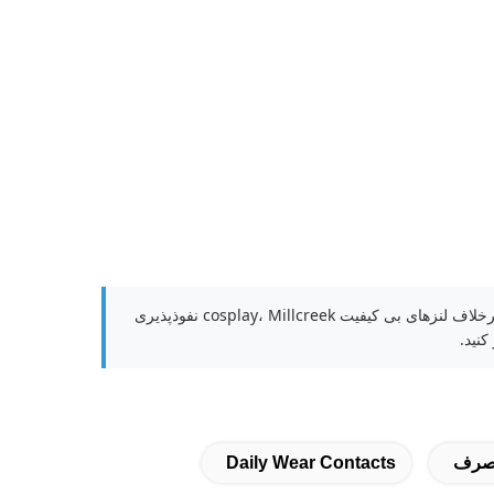
فناوری ساندویچ ما با قفل کردن رنگدانه های داخل مواد لنز از چشمان شما محافظت می کند. برخلاف لنزهای بی کیفیت cosplay، Millcreek نفوذپذیری
نید.
مصرف
Daily Wear Contacts