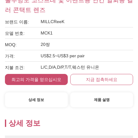
불투명도 코스프레 및 이벤트용 연간 일회용 컬
러 콘택트 렌즈
MILLCReeK
브랜드 이름:
MCK1
모델 번호:
20쌍
MOQ:
US$2.5~US$3 per pair
가격:
L/C,D/A,D/P,T/T,웨스턴 유니온
지불 조건:
최고의 가격을 얻으십시오
지금 접촉하세요
상세 정보
제품 설명
상세 정보