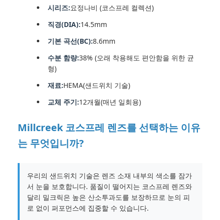
시리즈:
요정나비 (코스프레 컬렉션)
직경(DIA):
14.5mm
기본 곡선(BC):
8.6mm
수분 함량:
38% (오래 착용해도 편안함을 위한 균
형)
재료:
HEMA(샌드위치 기술)
교체 주기:
12개월(매년 일회용)
Millcreek 코스프레 렌즈를 선택하는 이유
는 무엇입니까?
우리의 샌드위치 기술은 렌즈 소재 내부의 색소를 잠가
서 눈을 보호합니다. 품질이 떨어지는 코스프레 렌즈와
달리 밀크릭은 높은 산소투과도를 보장하므로 눈의 피
로 없이 퍼포먼스에 집중할 수 있습니다.