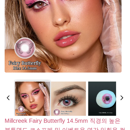
Millcreek Fairy Butterfly 14.5mm 직경의 높은