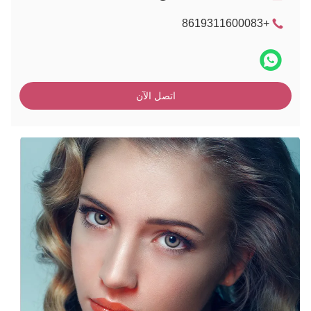
+8619311600083
اتصل الآن