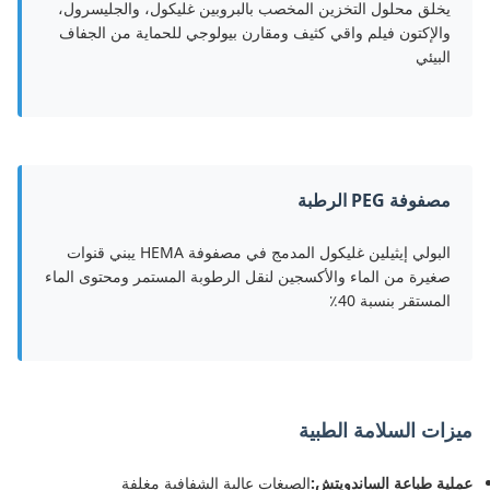
يخلق محلول التخزين المخصب بالبروبين غليكول، والجليسرول،
والإكتون فيلم واقي كثيف ومقارن بيولوجي للحماية من الجفاف
البيئي
مصفوفة PEG الرطبة
البولي إيثيلين غليكول المدمج في مصفوفة HEMA يبني قنوات
صغيرة من الماء والأكسجين لنقل الرطوبة المستمر ومحتوى الماء
المستقر بنسبة 40٪
ميزات السلامة الطبية
عملية طباعة الساندويتش:
الصبغات عالية الشفافية مغلفة