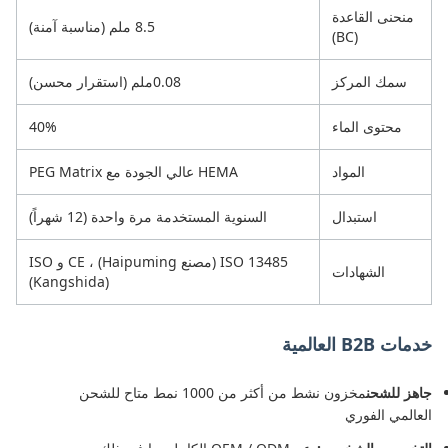
منحنى القاعدة
8.5 ملم (مناسبة آمنة)
(BC)
سمك المركز
0.08ملم (استقرار محسن)
محتوى الماء
40%
المواد
HEMA عالي الجودة مع PEG Matrix
استبدال
السنوية المستخدمة مرة واحدة (12 شهراً)
ISO 13485 (مصنع Haipuming) ، CE و ISO
الشهادات
(Kangshida)
خدمات B2B العالمية
جاهز للشحن
مخزون نشط من أكثر من 1000 نمط متاح للشحن
العالمي الفوري