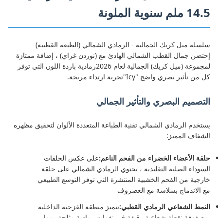
14.5 ملم سنوية الملونة
سلسلة ميل كريك الجمالية - الرمادي الشمالي (الطبعة القطبية)
إحتضن جمال القطب الشمالي الهادئ مع (نوردن غراي) ، إضافة ممتازة
لمجموعة (ميل كريك) الجمالية لعام 2026رمادية باردة اللون التي توفر
كل من تأثير بصري واضح "Icy"تجربة ارتداء مريحة.
التصميم البصري والتأثير الجمالي
يستخدم الرمادي الشمالي تقنية الطباعة المتعددة الألوان لتحقيق مظهره
الشفاف المميز:
حلقة الأعضاء الخضراء من الفحم الناعم:
على عكس الحلقات
السوداء الصلبة التقليدية ، يحتوي الرمادي الشمالي على حلقة
خارجية من الفحم الخشبية المنتشرة التي توفر التوسع الطبيعي
مع الاندماج بسلاسة مع الغضروف
النمط الشعاعي الرمادي القطبي:
تتميز منطقة القزحية الداخلية
بمصفوفة نقطة شعاعية رقيقة في نغمات رمادية مثلجة، مما