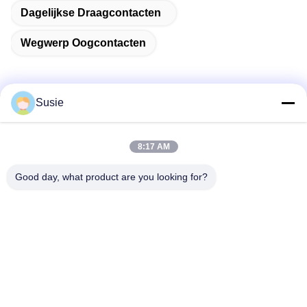
Dagelijkse Draagcontacten
Wegwerp Oogcontacten
Susie
Snel contact
8:17 AM
Adres
Good day, what product are you looking for?
Kamer 1101, gebouw 5, Gaosheng Times Square, 789
Zhongyi 1st Road, Yuhua District, Changsha, Hunan, China
Tel.
86-19311600083
E-mail
sales01@millcreeklenses.com