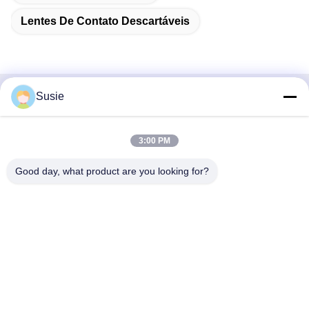
Lentes De Contato Descartáveis
Susie
Contato rápido
Endereço
3:00 PM
Sala 1101, Edifício 5, Gaosheng Times Square, n.o 789
Good day, what product are you looking for?
Zhongyi 1st Road, distrito de Yuhua, Changsha, Hunan,
China
Telefone
86-19311600083
E-mail
sales01@millcreeklenses.com