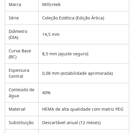
Marca
Millcreek
Série
Coleção Estética (Edição Ártica)
Diâmetro
14,5 mm
(DIA)
Curva Base
8,5 mm (ajuste seguro)
(BC)
Espessura
0,08 mm (estabilidade aprimorada)
Central
Conteúdo de
40%
água
Material
HEMA de alta qualidade com matriz PEG
Substituição
Descartável anual (12 meses)