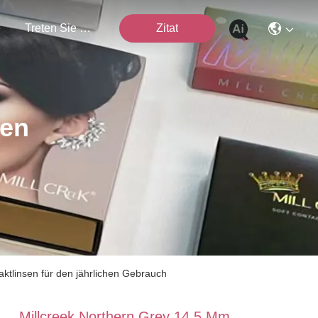
e
Treten Sie Mit Uns In Verbindung
Zitat
ten
ktlinsen für den jährlichen Gebrauch
Millcreek Northern Grey 14,5 Mm