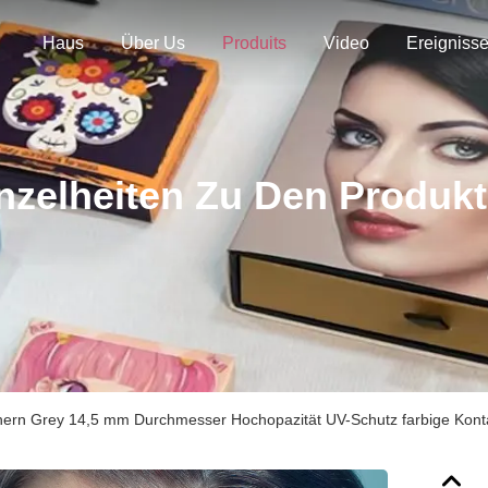
Haus
Über Us
Produits
Video
Ereigniss
nzelheiten Zu Den Produk
thern Grey 14,5 mm Durchmesser Hochopazität UV-Schutz farbige Konta