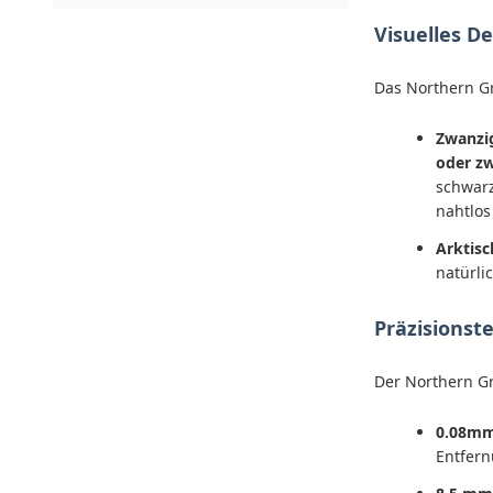
Visuelles D
Das Northern Gr
Zwanzig
oder zw
schwarz
nahtlos
Arktisc
natürli
Präzisionste
Der Northern Gr
0.08mm 
Entfer