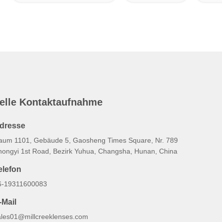
elle Kontaktaufnahme
dresse
aum 1101, Gebäude 5, Gaosheng Times Square, Nr. 789
hongyi 1st Road, Bezirk Yuhua, Changsha, Hunan, China
elefon
6-19311600083
-Mail
ales01@millcreeklenses.com