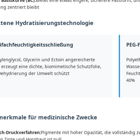
Basiskurve (BC):
Bietet eine etwas engere, sicherere Passform, um
g zentriert bleibt
ttene Hydratisierungstechnologie
ifachfeuchtigkeitsschließung
PEG-F
ylenglycol, Glycerin und Ectoin angereicherte
Polyet
erzeugt eine dichte, biomimetische Schutzfolie,
Wasser
 Dehydrierung der Umwelt schützt
Feucht
40%
merkmale für medizinische Zwecke
ch-Druckverfahren:
Pigmente mit hoher Opazität, die vollständig 
n Tinte und Hornhaut ist null