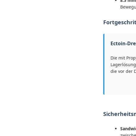
8.5 mm 
Bewegun
Fortgeschri
Ectoin-Dre
Die mit Prop
Lagerlösung 
die vor der
Sicherheits
Sandwi
zwische