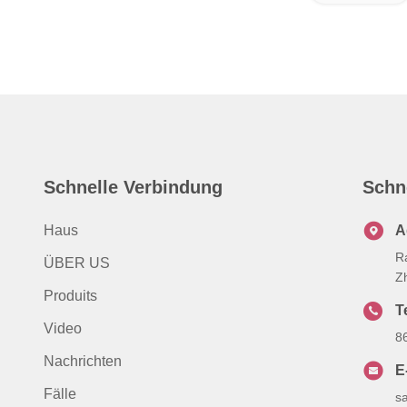
Schnelle Verbindung
Schn
Haus
A
R
ÜBER US
Z
Produits
T
Video
8
Nachrichten
E
Fälle
s