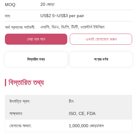
20 জোড়া
MOQ:
US$2.5~US$3 per pair
দাম:
এল/সি, ডি/এ, ডি/পি, টি/টি, ওয়েস্টার্ন ইউনিয়ন
অর্থ প্রদানের শর্তাবলী:
সেরা দাম পান
এখনই যোগাযোগ করুন
বিস্তারিত তথ্য
পণ্যের বর্ণনা
বিস্তারিত তথ্য
উৎপত্তি স্থল:
চীন
সাক্ষ্যদান:
ISO, CE, FDA
যোগানের ক্ষমতা:
1,000,000 জোড়া/মাস