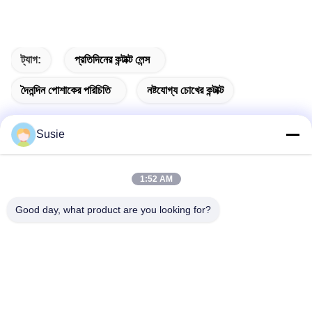
ট্যাগ:
প্রতিদিনের কন্টাক্ট লেন্স
দৈনন্দিন পোশাকের পরিচিতি
নষ্টযোগ্য চোখের কন্টাক্ট
Susie
দ্রুত যোগাযোগ
1:52 AM
Good day, what product are you looking for?
ঠিকানা
৫ম বিল্ডিং, ১১০১ নম্বর কক্ষ, গাওশেং টাইমস স্কোয়ার, ৭৮৯ ঝোংয়ি ১ম রোড, ইউহুয়া
জেলা, চাংশা, হুনান, চীন
টেলিফোন
86-19311600083