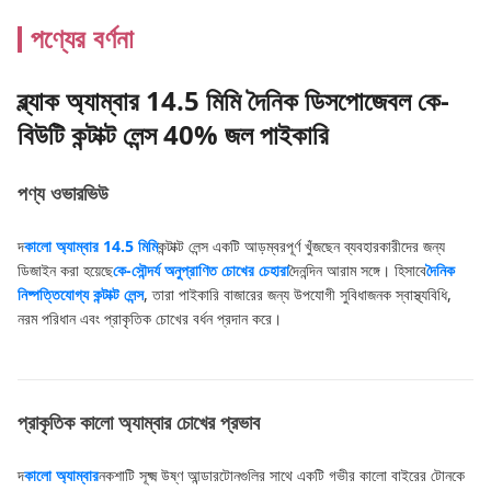
পণ্যের বর্ণনা
ব্ল্যাক অ্যাম্বার 14.5 মিমি দৈনিক ডিসপোজেবল কে-
বিউটি কন্টাক্ট লেন্স 40% জল পাইকারি
পণ্য ওভারভিউ
দ
কালো অ্যাম্বার 14.5 মিমি
কন্টাক্ট লেন্স একটি আড়ম্বরপূর্ণ খুঁজছেন ব্যবহারকারীদের জন্য
ডিজাইন করা হয়েছে
কে-সৌন্দর্য অনুপ্রাণিত চোখের চেহারা
দৈনন্দিন আরাম সঙ্গে। হিসাবে
দৈনিক
নিষ্পত্তিযোগ্য কন্টাক্ট লেন্স
, তারা পাইকারি বাজারের জন্য উপযোগী সুবিধাজনক স্বাস্থ্যবিধি,
নরম পরিধান এবং প্রাকৃতিক চোখের বর্ধন প্রদান করে।
প্রাকৃতিক কালো অ্যাম্বার চোখের প্রভাব
দ
কালো অ্যাম্বার
নকশাটি সূক্ষ্ম উষ্ণ আন্ডারটোনগুলির সাথে একটি গভীর কালো বাইরের টোনকে