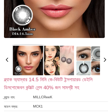
ব্ল্যাক অ্যাম্বার 14.5 মিমি কে-বিউটি ইন্সপায়ারড ডেইলি
ডিসপোজেবল কন্টাক্ট লেন্স 40% জল সামগ্রী সহ
MILLCReeK
ব্র্যান্ড নাম:
MCK1
মডেল নম্বর: