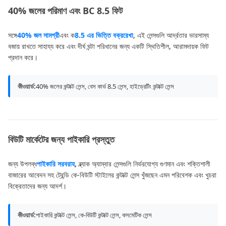
40% জলের পরিমাণ এবং BC 8.5 ফিট
সঙ্গে
40% জল সামগ্রী
এবং ক
8.5 এর ভিত্তি বক্ররেখা
, এই লেন্সগুলি আর্দ্রতার ভারসাম্য
বজায় রাখতে সাহায্য করে এবং দীর্ঘ ঘন্টা পরিধানের জন্য একটি স্থিতিশীল, আরামদায়ক ফিট
প্রদান করে।
কীওয়ার্ড:
40% জলের কন্টাক্ট লেন্স, বেস কার্ভ 8.5 লেন্স, হাইড্রেটিং কন্টাক্ট লেন্স
বিউটি মার্কেটের জন্য পাইকারি প্রস্তুত
জন্য উপলব্ধ
পাইকারি সরবরাহ
, ব্ল্যাক অ্যাম্বার লেন্সগুলি নির্ভরযোগ্য গুণমান এবং শক্তিশালী
বাজারের আবেদন সহ ট্রেন্ডি কে-বিউটি স্টাইলের কন্টাক্ট লেন্স খুঁজছেন এমন পরিবেশক এবং খুচরা
বিক্রেতাদের জন্য আদর্শ।
কীওয়ার্ড:
পাইকারি কন্টাক্ট লেন্স, কে-বিউটি কন্টাক্ট লেন্স, কসমেটিক লেন্স