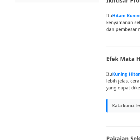
Ikhtisar Pr
Itu
Hitam Kuni
kenyamanan seh
dan pembesar ma
Efek Mata 
Itu
Kuning Hita
lebih jelas, c
yang dapat dik
Kata kunci:
le
Pakaian Sek