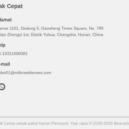
ak Cepat
lamat
amar 1101, Gedung 5, Gaosheng Times Square, No. 789
alan Zhongyi 1st, Distrik Yuhua, Changsha, Hunan, China
elp
6-19311600083
-mail
ales01@millcreeklenses.com
ik Lensa sekali pakai harian Pemasok. Hak cipta © 2025-2026 Beautyle