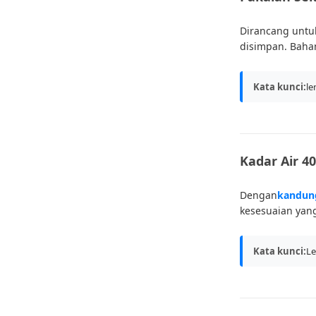
Dirancang untu
disimpan. Baha
Kata kunci:
le
Kadar Air 40
Dengan
kandung
kesesuaian yan
Kata kunci:
Le