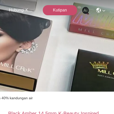
a
Hubungi Kami
Kutipan
n 40% kandungan air
Black Amber 14.5mm K-Beauty Inspired