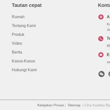
Tautan cepat
Kont
Rumah
A
K
Tentang Kami
J
Produk
T
Video
8
Berita
E
Kasus-Kasus
s
Hubungi Kami
Kebijakan Privasi
|
Sitemap
| Cina Kualitas Ba