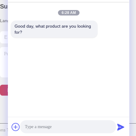
Surat Kabar Kami
6:28 AM
Langganan buletin kami untuk diskon dan banyak lagi.
Good day, what product are you looking 
for?
Hubungi Kami
ns Technology Co., Ltd. Semua hak dilindungi.