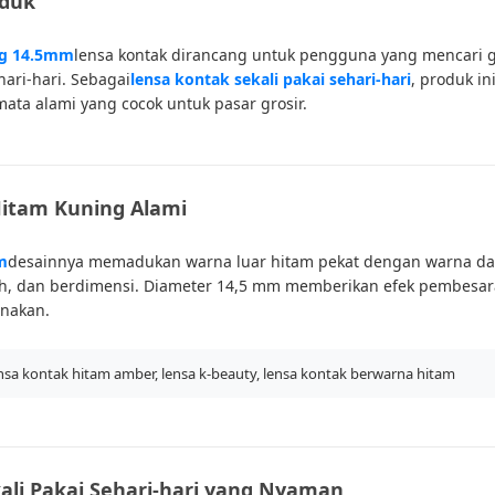
oduk
ng 14.5mm
lensa kontak dirancang untuk pengguna yang mencari 
ari-hari. Sebagai
lensa kontak sekali pakai sehari-hari
, produk i
ta alami yang cocok untuk pasar grosir.
Hitam Kuning Alami
m
desainnya memadukan warna luar hitam pekat dengan warna da
erah, dan berdimensi. Diameter 14,5 mm memberikan efek pembesa
enakan.
nsa kontak hitam amber, lensa k-beauty, lensa kontak berwarna hitam
ali Pakai Sehari-hari yang Nyaman