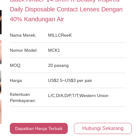
Daily Disposable Contact Lenses Dengan
40% Kandungan Air
Nama Merek:
MILLCReeK
Nomor Model:
MCK1
MOQ:
20 pasang
Harga:
US$2.5~US$3 per pair
Ketentuan
L/C,D/A,D/P,T/T,Western Union
Pembayaran:
Hubungi Sekarang
Dapatkan Harga Terbaik