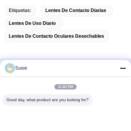
Etiquetas:
Lentes De Contacto Diarias
Lentes De Uso Diario
Lentes De Contacto Oculares Desechables
Susie
Contacto rápido
Dirección
11:02 PM
Habitación 1101, Edificio 5, Plaza Gaosheng Times, No. 789,
Good day, what product are you looking for?
1ra Carretera Zhongyi, Distrito de Yuhua, Changsha, Hunan,
China
Teléfono
86-19311600083