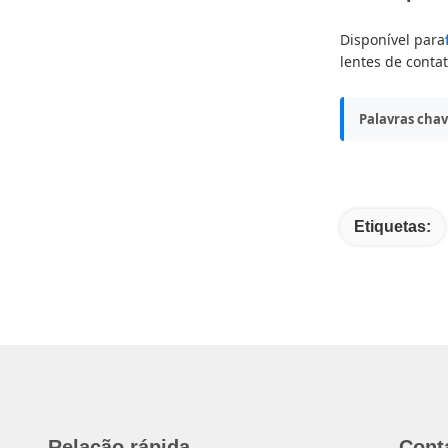
Disponível para
lentes de conta
Palavras chav
Etiquetas:
Relação rápida
Cont