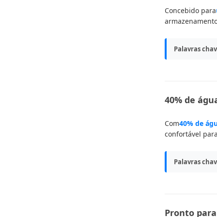
Concebido para
armazenamento
Palavras chav
40% de água
Com
40% de ág
confortável par
Palavras chav
Pronto para