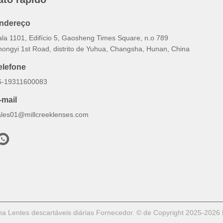
ndereço
ala 1101, Edifício 5, Gaosheng Times Square, n.o 789
hongyi 1st Road, distrito de Yuhua, Changsha, Hunan, China
elefone
6-19311600083
-mail
ales01@millcreeklenses.com
 Lentes descartáveis ​​diárias Fornecedor. © de Copyright 2025-2026 B