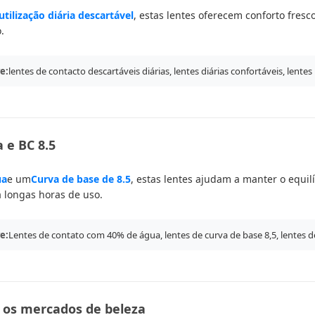
utilização diária descartável
, estas lentes oferecem conforto fres
.
e:
lentes de contacto descartáveis diárias, lentes diárias confortáveis, lentes
 e BC 8.5
ua
e um
Curva de base de 8.5
, estas lentes ajudam a manter o equi
a longas horas de uso.
e:
Lentes de contato com 40% de água, lentes de curva de base 8,5, lentes d
 os mercados de beleza