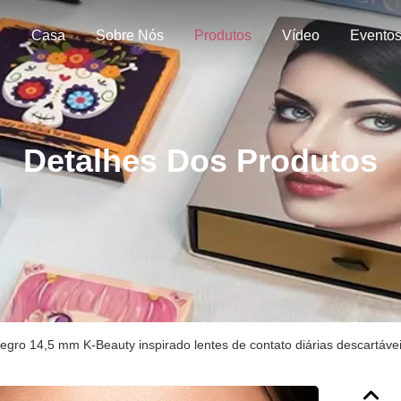
Casa
Sobre Nós
Produtos
Vídeo
Evento
Detalhes Dos Produtos
gro 14,5 mm K-Beauty inspirado lentes de contato diárias descartáv