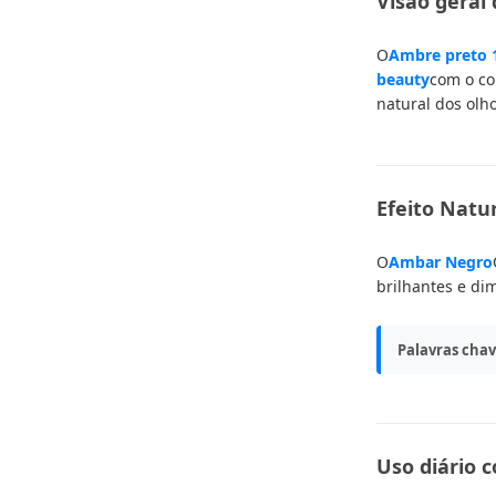
Visão geral
O
Ambre preto 
beauty
com o co
natural dos olh
Efeito Natu
O
Ambar Negro
brilhantes e di
Palavras chav
Uso diário c