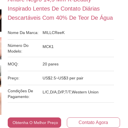
Inspirado Lentes De Contato Diárias
Descartáveis Com 40% De Teor De Água
Nome Da Marca:
MILLCReeK
Número Do
MCK1
Modelo:
MOQ:
20 pares
Preço:
US$2.5~US$3 per pair
Condições De
L/C,D/A,D/P,T/T,Western Union
Pagamento:
Contato Agora
Obtenha O Melhor Preço