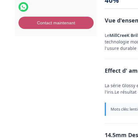
40%
Vue d'ensem
Contact maintenant
Le
MillCreeK Bri
technologie mo
l'usure durable 
Effect d' am
La série Glossy 
l'iris.Le résult
Mots clés: lent
14.5mm Desi