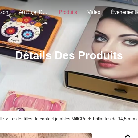
ison
Au Sujet De Nous
Produits
Vidéo
Événement
Détails Des Produits
lle
>
Les lentilles de contact jetables MillCReeK brillantes de 14,5 m