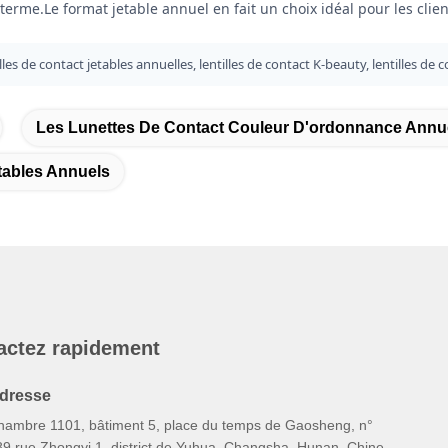
terme.Le format jetable annuel en fait un choix idéal pour les clien
illes de contact jetables annuelles, lentilles de contact K-beauty, lentilles de
Les Lunettes De Contact Couleur D'ordonnance Annu
tables Annuels
actez rapidement
dresse
hambre 1101, bâtiment 5, place du temps de Gaosheng, n°
89 rue Zhongyi 1, district de Yuhua, Changsha, Hunan, Chine