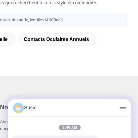
ts qui recherchent à la fois style et commodité.
 contact de mode, lentilles MillCReeK
elle
Contacts Oculaires Annuels
Notre newsletter
Susie
Abonnez-vous à notre newsletter pour des réductions et plus
8:46 AM
encore.