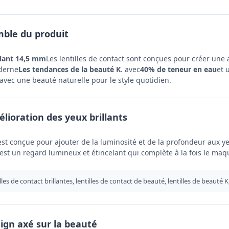
ble du produit
llant 14,5 mm
Les lentilles de contact sont conçues pour créer une
derne
Les tendances de la beauté K
. avec
40% de teneur en eau
et 
avec une beauté naturelle pour le style quotidien.
élioration des yeux brillants
est conçue pour ajouter de la luminosité et de la profondeur aux ye
at est un regard lumineux et étincelant qui complète à la fois le maq
illes de contact brillantes, lentilles de contact de beauté, lentilles de beauté 
gn axé sur la beauté