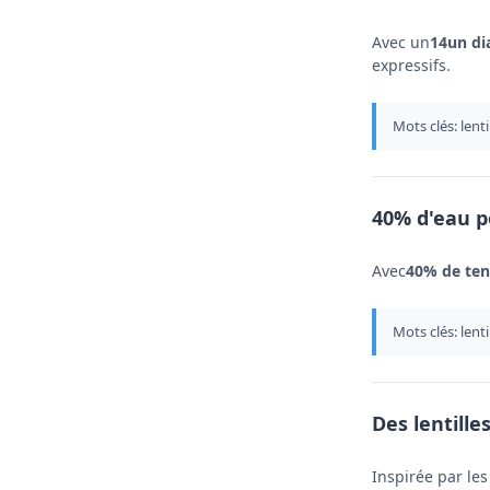
Avec un
14un di
expressifs.
Mots clés: lent
40% d'eau p
Avec
40% de ten
Mots clés: lent
Des lentille
Inspirée par le