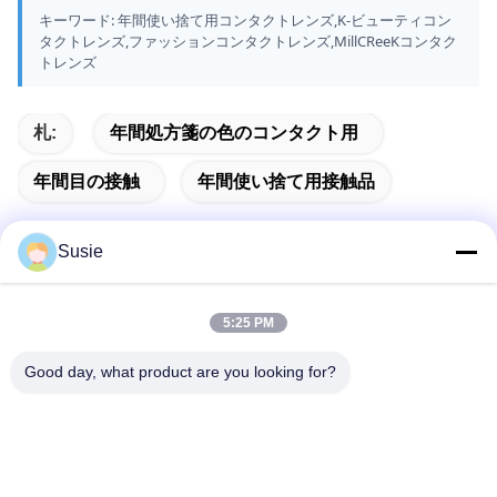
キーワード: 年間使い捨て用コンタクトレンズ,K-ビューティコン
タクトレンズ,ファッションコンタクトレンズ,MillCReeKコンタク
トレンズ
札:
年間処方箋の色のコンタクト用
年間目の接触
年間使い捨て用接触品
Susie
迅速な連絡
5:25 PM
Good day, what product are you looking for?
住所
部屋1101 建物5 高山タイムズスクエア 789号 宗井1丁目 ユ
フワ地区 チャンシャ 湖南
Tel