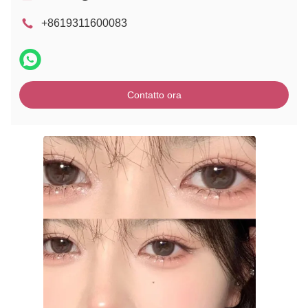
+8619311600083
Contatto ora