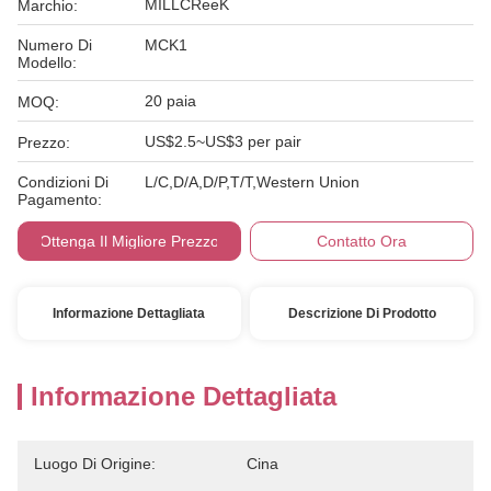
MILLCReeK
Marchio:
Numero Di
MCK1
Modello:
20 paia
MOQ:
US$2.5~US$3 per pair
Prezzo:
Condizioni Di
L/C,D/A,D/P,T/T,Western Union
Pagamento:
Ottenga Il Migliore Prezzo
Contatto Ora
Informazione Dettagliata
Descrizione Di Prodotto
Informazione Dettagliata
Luogo Di Origine:
Cina