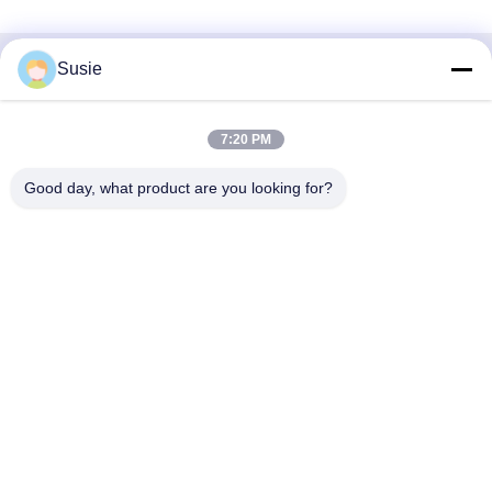
Susie
Contatto rapido
Indirizzo
7:20 PM
Stanza 1101, Edificio 5, Gaosheng Times Square, N. 789,
Good day, what product are you looking for?
Prima Strada Zhongyi, Distretto di Yuhua, Changsha,
Hunan, Cina
Telefono
86-19311600083
Email
sales01@millcreeklenses.com
Norme sulla privacy
|
Mappa del sito
| Buona qualità della